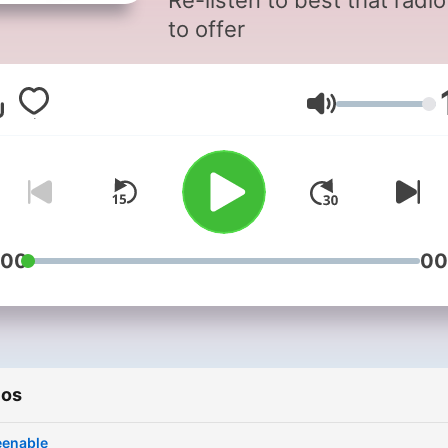
Re-listen to best that radi
to offer
Volume
:00
00
ios
eenable