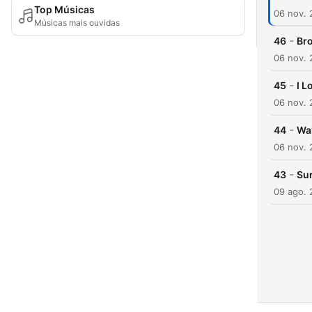
Top Músicas
06 nov. 
Músicas mais ouvidas
-
46
Br
06 nov. 
-
45
I L
06 nov. 
-
44
Wa
06 nov. 
-
43
Sur
09 ago. 