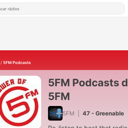
5FM Podcasts
5FM Podcasts 
5FM
5FM
|
47 - Greenable