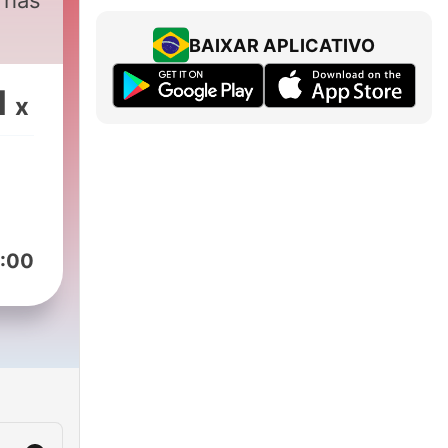
o has
BAIXAR APLICATIVO
1
x
:00