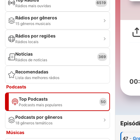
6519
Rádios mais ouvidas
Rádios por gêneros
15 gêneros musicais
Rádios por regiões
Rádios locais
Notícias
369
Rádios de notícias
Recomendadas
Lista das melhores rádios
00
Podcasts
Top Podcasts
50
Podcasts mais populares
Podcasts por gêneros
Episód
18 gêneros temáticos
Músicas
-
47
Gr