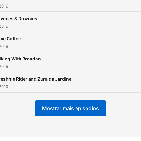
2019
ownies & Downies
2019
ove Coffee
2019
lking With Brandon
2019
eshnie Rider and Zuraida Jardine
2019
Mostrar mais episódios