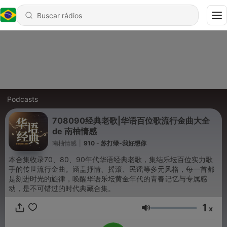
Podcasts
708090经典老歌|华语百位歌流行金曲大全
de 南柚情感
南柚情感
|
910 - 苏打绿-我好想你
本合集收录70、80、90年代华语经典老歌，集结乐坛百位实力歌
手的传世流行金曲。涵盖抒情、摇滚、民谣等多元风格，每一首都
是刻进时光的旋律，唤醒华语乐坛黄金年代的青春记忆与专属感
动，是不可错过的时代典藏合集。
1
x
Volume