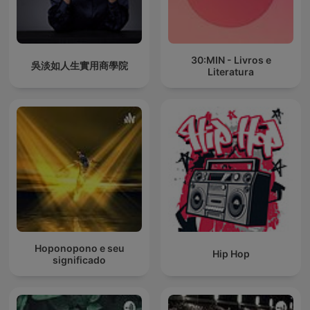
30:MIN - Livros e
吳淡如人生實用商學院
Literatura
Hoponopono e seu
Hip Hop
significado