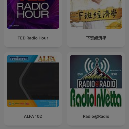
TED Radio Hour
下班經濟學
ALFA 102
Radio@Radio