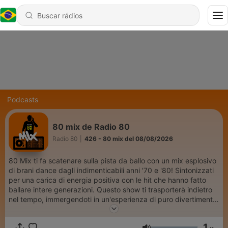
Podcasts
80 mix de Radio 80
Radio 80
|
426 - 80 mix del 08/08/2026
80 Mix ti fa scatenare sulla pista da ballo con un mix esplosivo
di brani dance dagli indimenticabili anni '70 e '80! Sintonizzati
per una carica di energia positiva con le hit che hanno fatto
ballare intere generazioni. Questo show ti trasporterà indietro
nel tempo, immergendoti in un'esperienza di puro divertimento
e ritmo. Preparati a muovere i tuoi piedi al suono delle canzoni
che hanno reso leggendari gli anni della disco e della dance!
1