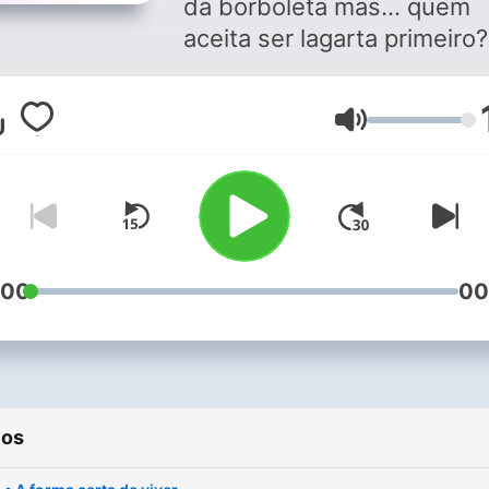
da borboleta mas... quem
aceita ser lagarta primeiro?
admiramos "como é linda, l
e leve" mas escolhemos
Volume
acreditar que sempre foi
assim. Na busca ansiosa p
perfeição, esquecemos qu
vida se materializa no verb
Fazer, conjugado no prese
do imperfeito. Mas, se
:00
00
abraçássemos o feio e tos
em nós, quanto de beleza
podíamos encontrar? O meu
nome é Yonara e *a dor da
ios
borboleta* é a minha visão
sobre essência, existência