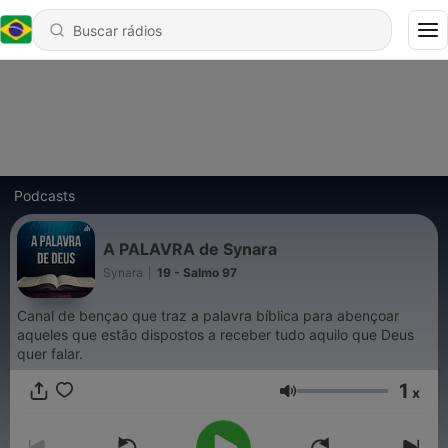
Podcasts
A PALAVRA de Synara
Synara
|
19 - Salmo 97
Canal de bençao que traz a palavra bíblica para abençoar
aqueles que estão dispostos a receber tudo aquilo que Deus
quer falar.
1
x
Volume