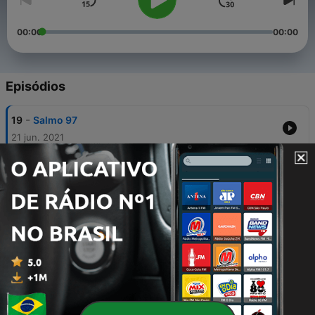
00:00
00:00
Episódios
-
19
Salmo 97
21 jun. 2021
-
18
Mateus 16:1-4
23 abr. 2021
-
17
Salmo 40
20 abr. 2021
-
16
Salmo 147
01 abr. 2021
-
15
Lucas 24:13-31