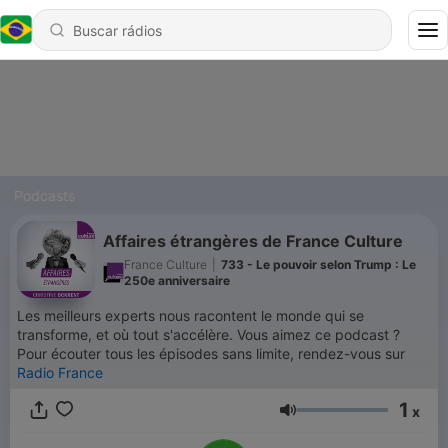
Podcasts
Affaires étrangères de France Culture
France Culture
|
733 - Le pouvoir selon Trump : Le
250e anniversaire
Les meilleurs experts nous racontent le monde qui se
transforme, et où tout s'accélère. Vous aimez ce podcast ?
Pour écouter tous les épisodes sans limite, rendez-vous sur
Radio France
1
x
Volume