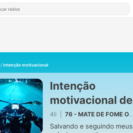
Intenção motivacional
Intenção
motivacional de
4ll
4ll
|
76 - MATE DE FOME O SEU FRACASSO
Salvando e seguindo meus