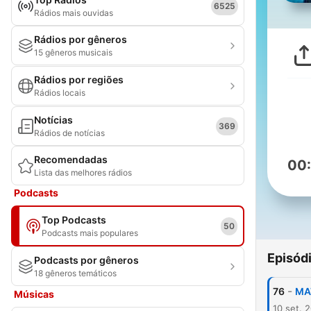
6525
Rádios mais ouvidas
Rádios por gêneros
15 gêneros musicais
Rádios por regiões
Rádios locais
Notícias
369
Rádios de notícias
Recomendadas
00
Lista das melhores rádios
Podcasts
Top Podcasts
50
Podcasts mais populares
Episód
Podcasts por gêneros
18 gêneros temáticos
-
76
MA
Músicas
10 set. 