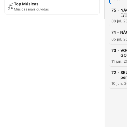
Top Músicas
Músicas mais ouvidas
-
75
NÃ
E/
08 jul. 
-
74
NÃO
05 jul. 
-
73
VO
GO
11 jun. 
-
72
SE
pe
10 jun. 