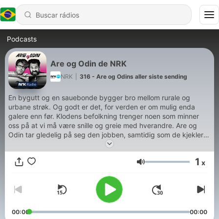
Podcasts
Are og Odin de NRK
NRK
|
316 - Are og Odins aller siste sending
En bygutt og en sauebonde bygger bro mellom rurale og
urbane strøk. Og godt er det, for verden er om mulig enda
galere enn før. Klodens befolkning trenger noen som minner
oss på at vi må være snille og greie med hverandre. Are og
Odin tar gledelig på seg den jobben, samtidig som de kjekler
og styrer og kauker og synger underveis. - Da Are og Odin
sluttet på P3 i 2005 oppsto et tomrom i norsk radio. Det ble
1
x
aldri fylt av noen andre, så da kom vi like godt tilbake på lufta,
Volume
forklarer programmets kaptein Are Sende Osen. - Enig! gauler
Odin Jensenius lykkelig.
Hør alle episodene i appen NRK Radio
00:00
00:00