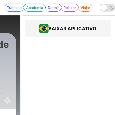
Trabalho
Academia
Dormir
Relaxar
Viajar
BAIXAR APLICATIVO
de
н
По