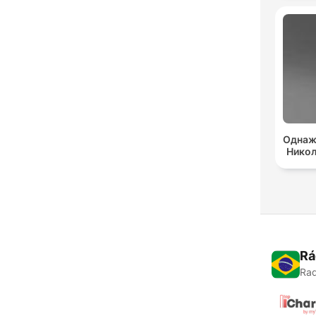
Однаж
Нико
Rá
Rad