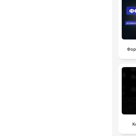
Фор
К