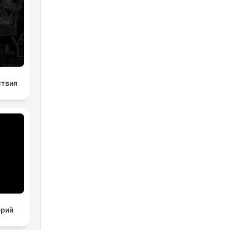
ствия
ерий