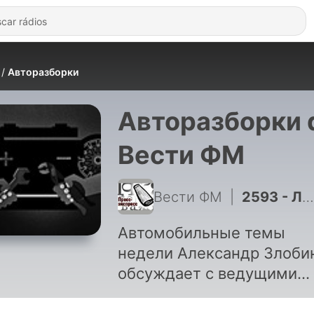
Авторазборки
Авторазборки 
Вести ФМ
Вести ФМ
|
2593 - Лёд тронулся и в нашем гражданском обществе!
Автомобильные темы
недели Александр Злоби
обсуждает с ведущими
автоэкспертами страны. 