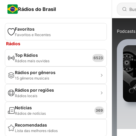
Rádios do Brasil
Favoritos
Podcasts
Favoritos e Recentes
Rádios
Top Rádios
6523
Rádios mais ouvidas
Rádios por gêneros
15 gêneros musicais
Rádios por regiões
Rádios locais
Notícias
369
Rádios de notícias
Recomendadas
Lista das melhores rádios