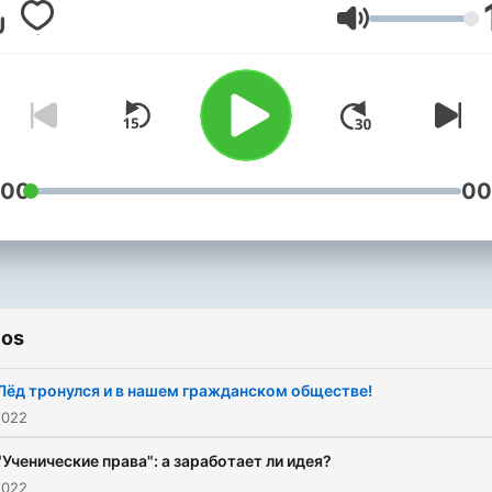
воскресеньям в 9 утра.
Volume
:00
00
ios
Лёд тронулся и в нашем гражданском обществе!
2022
"Ученические права": а заработает ли идея?
2022