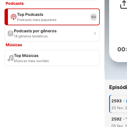
Podcasts
Top Podcasts
50
Podcasts mais populares
Podcasts por gêneros
18 gêneros temáticos
Músicas
00
Top Músicas
Músicas mais ouvidas
Episód
-
2593
20 fev. 
-
2592
05 fev. 