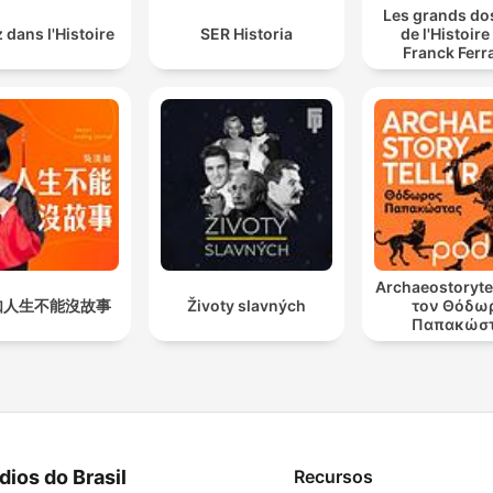
Les grands do
 dans l'Histoire
SER Historia
de l'Histoire
Franck Ferr
Archaeostorytel
如人生不能沒故事
Životy slavných
τον Θόδω
Παπακώσ
dios do Brasil
Recursos