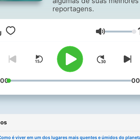
algumas de suas melhores
reportagens.
Volume
:00
00
ios
Como é viver em um dos lugares mais quentes e úmidos do planet