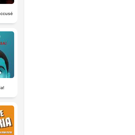
'accusé
ia!