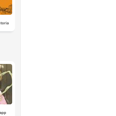
toria
pp