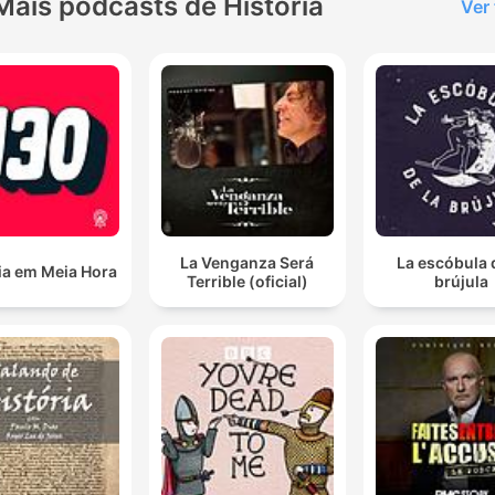
Mais podcasts de História
Ver
La Venganza Será
La escóbula 
ia em Meia Hora
Terrible (oficial)
brújula