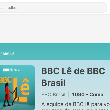
BBC Lê
BBC Lê de BBC
Brasil
BBC Brasil
|
1090 - Como é viver em um dos lugares mais quentes e úmidos do planeta
A equipe da BBC lê para v