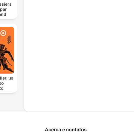
ssiers
 par
and
ler, με
ρο
τα
Acerca e contatos