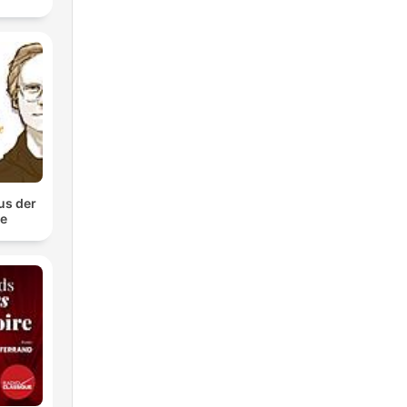
us der
te