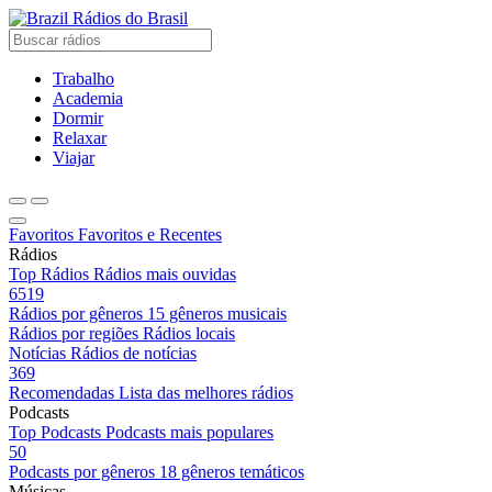
Rádios do Brasil
Trabalho
Academia
Dormir
Relaxar
Viajar
Favoritos
Favoritos e Recentes
Rádios
Top Rádios
Rádios mais ouvidas
6519
Rádios por gêneros
15 gêneros musicais
Rádios por regiões
Rádios locais
Notícias
Rádios de notícias
369
Recomendadas
Lista das melhores rádios
Podcasts
Top Podcasts
Podcasts mais populares
50
Podcasts por gêneros
18 gêneros temáticos
Músicas