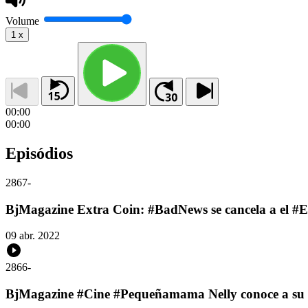
Volume
1
x
00:00
00:00
Episódios
2867
-
BjMagazine Extra Coin: #BadNews se cancela a el #
09 abr. 2022
2866
-
BjMagazine #Cine #Pequeñamama Nelly conoce a su 