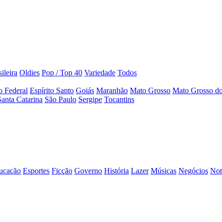
ileira
Oldies
Pop / Top 40
Variedade
Todos
to Federal
Espírito Santo
Goiás
Maranhão
Mato Grosso
Mato Grosso do
Santa Catarina
São Paulo
Sergipe
Tocantins
ucação
Esportes
Ficção
Governo
História
Lazer
Músicas
Negócios
Not