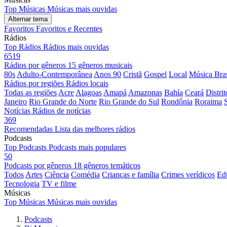
Top Músicas
Músicas mais ouvidas
Alternar tema
Favoritos
Favoritos e Recentes
Rádios
Top Rádios
Rádios mais ouvidas
6519
Rádios por gêneros
15 gêneros musicais
80s
Adulto-Contemporânea
Anos 90
Cristã
Gospel
Local
Música Bras
Rádios por regiões
Rádios locais
Todas as regiões
Acre
Alagoas
Amapá
Amazonas
Bahía
Ceará
Distri
Janeiro
Rio Grande do Norte
Rio Grande do Sul
Rondônia
Roraima
Notícias
Rádios de notícias
369
Recomendadas
Lista das melhores rádios
Podcasts
Top Podcasts
Podcasts mais populares
50
Podcasts por gêneros
18 gêneros temáticos
Todos
Artes
Ciência
Comédia
Crianças e família
Crimes verídicos
Ed
Tecnologia
TV e filme
Músicas
Top Músicas
Músicas mais ouvidas
Podcasts