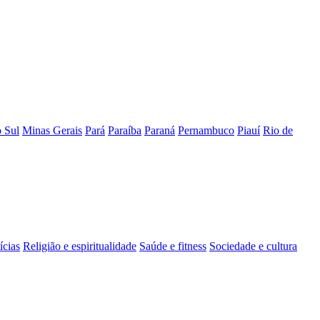
 Sul
Minas Gerais
Pará
Paraíba
Paraná
Pernambuco
Piauí
Rio de
ícias
Religião e espiritualidade
Saúde e fitness
Sociedade e cultura