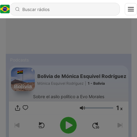
Podcasts
Bolivia de Mónica Esquivel Rodríguez
Mónica Esquivel Rodríguez
|
1 - Bolivia
Sobre el asilo político a Evo Morales
1
x
Volume