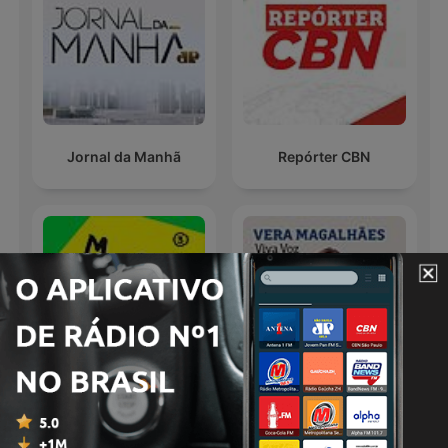
Jornal da Manhã
Repórter CBN
Medo e Delírio em
Vera Magalhães - Viva
Brasília
Voz