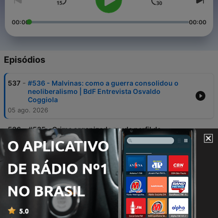
00:00
00:00
Episódios
-
537
#536 - Malvinas: como a guerra consolidou o
neoliberalismo | BdF Entrevista Osvaldo
Coggiola
05 ago. 2026
-
536
#535 - Crime organizado muda perfil da
violência no Brasil | BdF Entrevista David
Marques
05 ago. 2026
-
535
#534 - "A violência contra mulheres é o eixo da
extrema direita" | BdF Entrevista Manuela D'Ávila
04 ago. 2026
-
534
#533 - Negros argentinos: extermínio ou