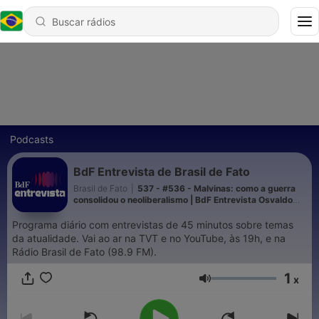
Podcasts
BdF Entrevista de Brasil de Fato
Brasil de Fato
|
537 - #536 - Malvinas: como a guerra
consolidou o neoliberalismo | BdF Entrevista Osvaldo
Coggiola
Programa diário com entrevistas de 45 minutos sobre temas
da atualidade. Vai ao ar na TVT e no YouTube, às 19h, e na
Rádio Brasil de Fato (98.9 FM).
1
x
Volume