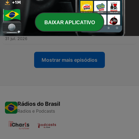
apagamento? | BdF Entrevista Laura Cecilia
López
31 jul. 2026
BAIXAR APLICATIVO
-
533
#532 - Princípios e limites da esquerda radical
no Legislativo | BdF Entrevista Renato Freitas
31 jul. 2026
Mostrar mais episódios
Rádios do Brasil
Radios e Podcasts