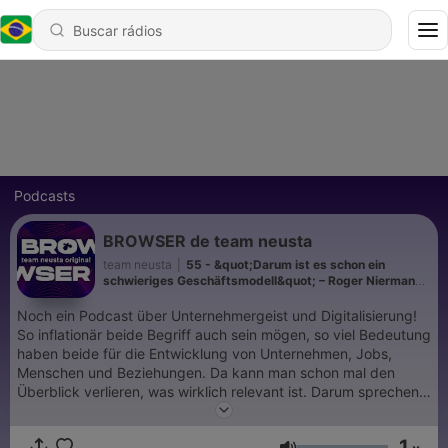
Podcasts
BROWSER de team neusta
team neusta
|
55 - &quot;Darum ist es schon ein
schwieriges Geschäftsmodell&quot; – Roger Niermann,
Vertriebsleiter am Flughafen Hannover zu Gast bei
BROWSER
Noch ein Podcast über Unternehmergeist und Digitalisierung!
So inflationär beide Begriff auch sein mögen, so viel Bedeutung
haben beide für die Entwicklung von Unternehmen, Jobs,
Menschen und Beziehungen. Da kann man schon mal den
Überblick verlieren, was wirklich relevant ist. Darum sprechen
wir darüber mit Unternehmerinnen und Unternehmern,
Führungspersönlichkeiten und Meinungsbildnern: Wie
1