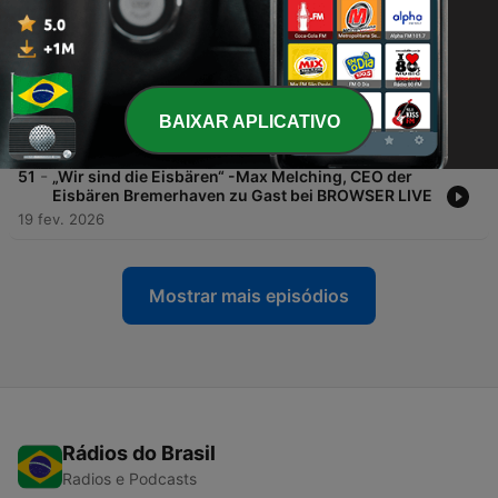
Christian Scholze von Hamberger Sanitary zu
Gast bei BROWSER
23 abr. 2026
-
52
„Ganz viel Bremen“ – Oliver Rau von der WFB zu
Gast bei BROWSER
BAIXAR APLICATIVO
26 mar. 2026
-
51
„Wir sind die Eisbären“ -Max Melching, CEO der
Eisbären Bremerhaven zu Gast bei BROWSER LIVE
19 fev. 2026
Mostrar mais episódios
Rádios do Brasil
Radios e Podcasts