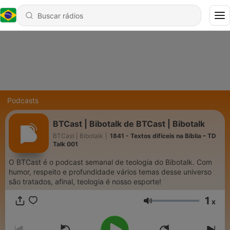
Podcasts
BTCast | Bibotalk de BTCast | Bibotalk
BTCast | Bibotalk
|
1841 - Textos difíceis na Bíblia – TD
Talk 001
O BTCast é o podcast semanal de teologia do Bibotalk. Com
humor, respeito e profundidade vários temas desse universo
são tratados, afinal, teologia é nosso esporte!
1
x
Volume