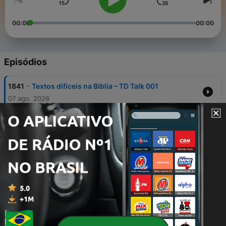
00:00
00:00
Episódios
-
1841
Textos difíceis na Bíblia – TD Talk 001
07 ago. 2026
-
1840
Dietrich Bonhoeffer – BTCast 658
04 ago. 2026
-
1839
Jesus e os Poderes – BTCast 657
28 jul. 2026
-
1838
Como o Amor se Torna um Ídolo? – BTCast 656
24 jul. 2026
-
1837
Até quando ficar numa igreja? – BTCast 655