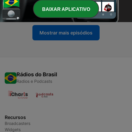
-
21
Lugar aos Protagonistas - Francisco Carvalho
(PAICV)
BAIXAR APLICATIVO
04 maio 2026
Mostrar mais episódios
Rádios do Brasil
Radios e Podcasts
Recursos
Broadcasters
Widgets