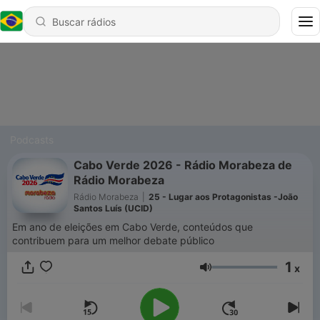
Podcasts
Cabo Verde 2026 - Rádio Morabeza de
Rádio Morabeza
Rádio Morabeza
|
25 - Lugar aos Protagonistas -João
Santos Luís (UCID)
Em ano de eleições em Cabo Verde, conteúdos que
contribuem para um melhor debate público
1
x
Volume