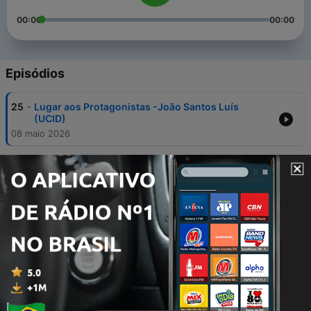
00:00
00:00
Episódios
-
25
Lugar aos Protagonistas -João Santos Luís
(UCID)
08 maio 2026
-
24
Lugar aos Protagonistas - Amândio Barbosa
Vicente (PP)
07 maio 2026
-
23
Lugar aos Protagonistas - Ulisses Correia e Silva
(MpD)
06 maio 2026
-
22
Lugar aos Protagonistas - Jailson D'Aguiar (PTS)
05 maio 2026