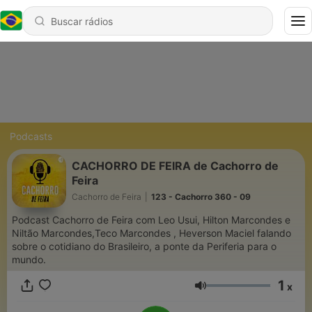
Podcasts
CACHORRO DE FEIRA de Cachorro de
Feira
Cachorro de Feira
|
123 - Cachorro 360 - 09
Podcast Cachorro de Feira com Leo Usui, Hilton Marcondes e
Niltão Marcondes,Teco Marcondes , Heverson Maciel falando
sobre o cotidiano do Brasileiro, a ponte da Periferia para o
mundo.
1
x
Volume