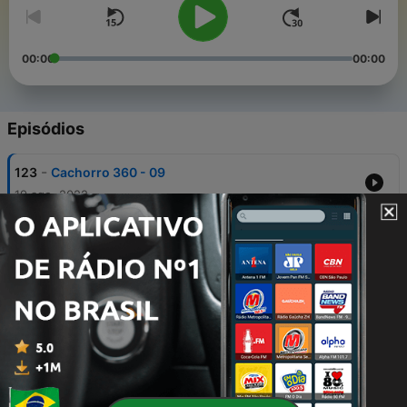
00:00
00:00
Episódios
-
123
Cachorro 360 - 09
19 ago. 2022
-
122
Cachorro 360 - 10
19 ago. 2022
-
121
Cachorro - 360 -08
04 ago. 2022
-
120
#EP112 - MC Kelwyn!!
20 jul. 2022
-
119
Cachorro 360 -07