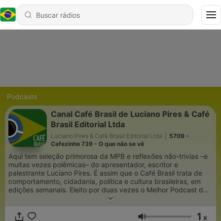
Podcasts
Canal Café Brasil de Luciano Pires & Café
Brasil Editorial Ltda
Luciano Pires & Café Brasil Editorial Ltda
|
5709 -
Cafezinho 739 - O que não se vê
Aqui tem seleção primorosa da MPB e reflexões não-trivias –e
muitas vezes polêmicas– do apresentador, escritor e
palestrante Luciano Pires. É assim que o Café Brasil trata de
comportamento, cidadania, política e cultura brasileiras, em
edições semanais. Eleito por duas vezes o Melhor Podcast de
Entretenimento e Variedades no Prêmio Podcast Brasil e
frequentador dos destaques do iTunes.Podcast Café Brasil:
1
valorizando a liberdade de expressão e semeando a
x