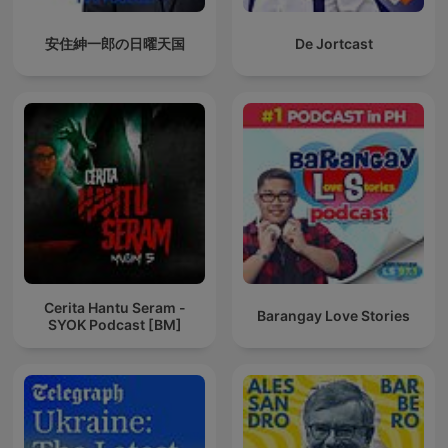
安住紳一郎の日曜天国
De Jortcast
Cerita Hantu Seram -
Barangay Love Stories
SYOK Podcast [BM]