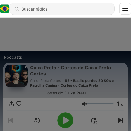
Podcasts
Caixa Preta - Cortes de Caixa Preta
Cortes
Caixa Preta Cortes
|
85 - Basílio perdeu 20 KGs e
Patrulha Canina - Cortes do Caixa Preta
Cortes do Caixa Preta
1
x
Volume