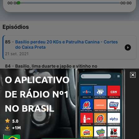
00:00
00:00
Episódios
-
85
Basílio perdeu 20 KGs e Patrulha Canina - Cortes
do Caixa Preta
21 set. 2021
-
84
Basilio, lima duarte e japão e vitinho no
SUPERCHAT - Cortes do Caixa Preta
21 set. 2021
-
83
Alcemar e o ladrão de Lasanhas- F100, Corcel, Del
Rey e +++ Cortes do Caixa Preta
21 set. 2021
-
82
Mr. Pi brigando e Balão preto em velório - Cortes
do Caixa Preta
21 set. 2021
-
81
Cléo conta que foi em festinhas clandestinas -