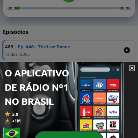
00:00
00:00
Episódios
-
468
Ep, 446 - The Last Dance
13 dez. 2025
-
467
Ep. 445 - Blasius Ímola e Niño Senna
05 dez. 2025
-
466
Ep. 444 - Tattoo do 4, Coraçãozinho e Zé
Gotinha
28 nov. 2025
-
465
Ep. 443 - No Pelo, Heimlich e Sushi
21 nov. 2025
-
464
Ep. 442 - Ciclone, Croquete e Pintinho
07 nov. 2025