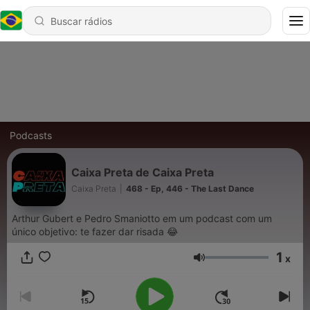
Podcasts
Caixa Preta de Caixa Preta
Caixa Preta
|
468 - Ep, 446 - The Last Dance
Arthur Gubert e Pedro Smaniotto em um podcast com um
único objetivo: te fazer dar risada 😂
1
x
Volume