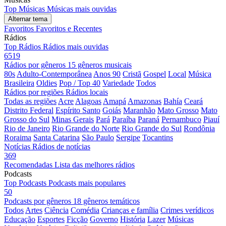
Top Músicas
Músicas mais ouvidas
Alternar tema
Favoritos
Favoritos e Recentes
Rádios
Top Rádios
Rádios mais ouvidas
6519
Rádios por gêneros
15 gêneros musicais
80s
Adulto-Contemporânea
Anos 90
Cristã
Gospel
Local
Música
Brasileira
Oldies
Pop / Top 40
Variedade
Todos
Rádios por regiões
Rádios locais
Todas as regiões
Acre
Alagoas
Amapá
Amazonas
Bahía
Ceará
Distrito Federal
Espírito Santo
Goiás
Maranhão
Mato Grosso
Mato
Grosso do Sul
Minas Gerais
Pará
Paraíba
Paraná
Pernambuco
Piauí
Rio de Janeiro
Rio Grande do Norte
Rio Grande do Sul
Rondônia
Roraima
Santa Catarina
São Paulo
Sergipe
Tocantins
Notícias
Rádios de notícias
369
Recomendadas
Lista das melhores rádios
Podcasts
Top Podcasts
Podcasts mais populares
50
Podcasts por gêneros
18 gêneros temáticos
Todos
Artes
Ciência
Comédia
Crianças e família
Crimes verídicos
Educação
Esportes
Ficção
Governo
História
Lazer
Músicas