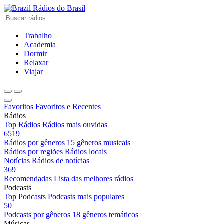
Rádios do Brasil
Trabalho
Academia
Dormir
Relaxar
Viajar
Favoritos
Favoritos e Recentes
Rádios
Top Rádios
Rádios mais ouvidas
6519
Rádios por gêneros
15 gêneros musicais
Rádios por regiões
Rádios locais
Notícias
Rádios de notícias
369
Recomendadas
Lista das melhores rádios
Podcasts
Top Podcasts
Podcasts mais populares
50
Podcasts por gêneros
18 gêneros temáticos
Músicas