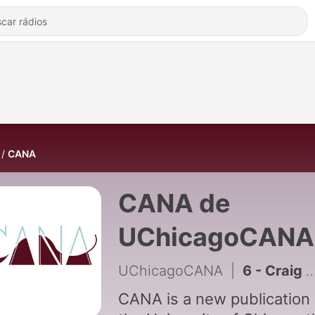
CANA
CANA de
UChicagoCANA
UChicagoCANA
|
6 - Craig Keener: The Historical Jesus of the Gospels
CANA is a new publication 