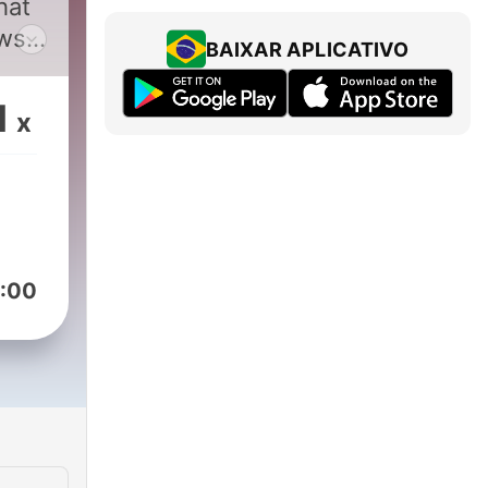
hat
ws,
BAIXAR APLICATIVO
o
1
x
ant
 of
e,
:00