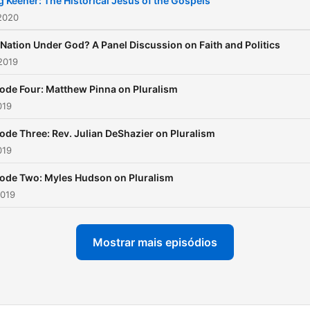
g Keener: The Historical Jesus of the Gospels
2020
Nation Under God? A Panel Discussion on Faith and Politics
2019
ode Four: Matthew Pinna on Pluralism
019
ode Three: Rev. Julian DeShazier on Pluralism
019
ode Two: Myles Hudson on Pluralism
2019
Mostrar mais episódios