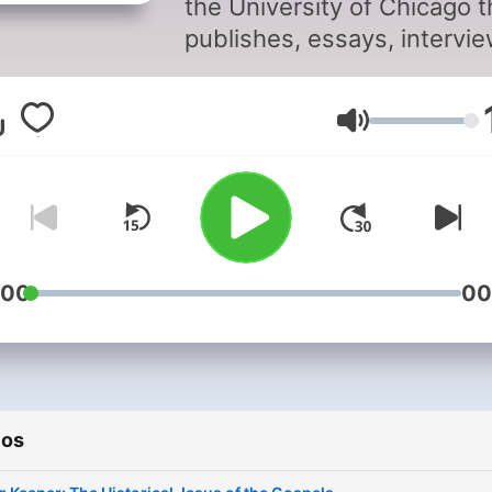
the University of Chicago t
publishes, essays, intervie
and short stories on topics
that matter to the UChicag
Volume
community. CANA aims to
elevate and sustain import
conversations across lines
difference, generating
understanding and dialogu
and sharing Christian
:00
00
perspectives.
ios