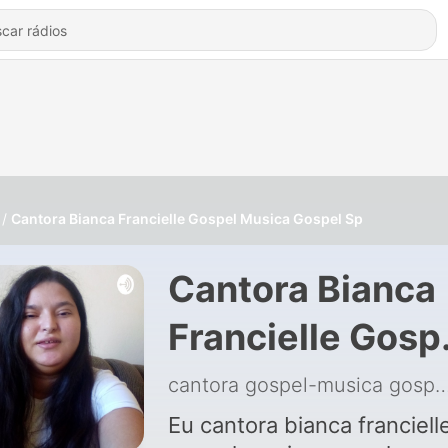
Cantora Bianca Francielle Gospel Musica Gospel Sp
Cantora Bianca
Francielle Gosp
Musica Gospel 
cantora gospel-musica gospel f
de cantora
Eu cantora bianca franciell