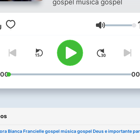
gospel musica gospel
gospel-musica
gospel franciell
Volume
:00
00
ios
ora Bianca Francielle gospel música gospel Deus e importante pa