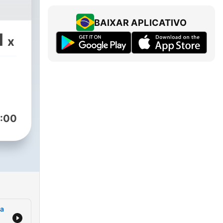
BAIXAR APLICATIVO
e
1
x
:00
ra