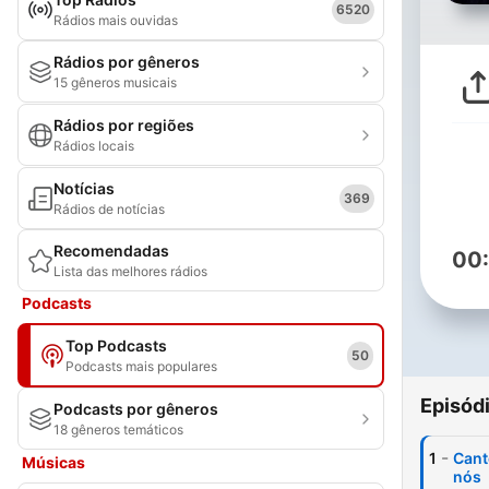
6520
Rádios mais ouvidas
Rádios por gêneros
15 gêneros musicais
Rádios por regiões
Rádios locais
Notícias
369
Rádios de notícias
Recomendadas
00
Lista das melhores rádios
Podcasts
Top Podcasts
50
Podcasts mais populares
Episód
Podcasts por gêneros
18 gêneros temáticos
-
1
Cant
Músicas
nós