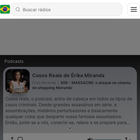
Podcasts
Casos Reais de Érika Miranda
Érika Miranda
|
309 - MASSACRE: o ataque no cinema
do shopping Morumbi
Casos reais, o podcast, entra de cabeça em todos os tipos de
casos criminais. Desde grandes assassinos em série, a
assombrações, mistérios perturbadores e basicamente
qualquer coisa que desperte nossa fantasia assustadora.
Então, junte-se a nós, conecte-se, relaxe e se prepare para
sustos.
1