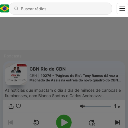
Podcasts
CBN Rio de CBN
CBN
|
10276 - ‘Páginas do Rio’: Tony Ramos dá voz a
Machado de Assis na estreia do novo quadro do CBN
Rio
As notícias que impactam o dia a dia de milhões de cariocas e
fluminenses, com Bianca Santos e Carlos Andreazza.
1
x
Volume