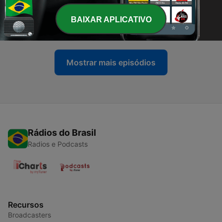
-
10272
Do picadeiro para a vida: Júnior Perim e o
poder transformador do Circo Crescer e Viver
BAIXAR APLICATIVO
09 jun. 2025
Mostrar mais episódios
Rádios do Brasil
Radios e Podcasts
Recursos
Broadcasters