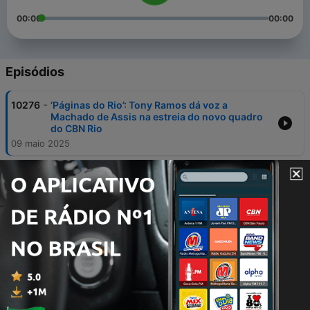
00:00
00:00
Episódios
-
10276
‘Páginas do Rio’: Tony Ramos dá voz a
Machado de Assis na estreia do novo quadro
do CBN Rio
09 maio 2025
-
10275
Megaoperação da polícia no Complexo de
Israel fecha Avenida Brasil e Linha Vermelha
10 jun. 2025
-
10274
Uma semana musical... e romântica!
09 jun. 2025
-
10273
Coppe lança estudo técnico para implantação
da linha 3 do metrô
09 jun. 2025