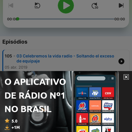
00:00
00:00
Episódios
-
105
03 Celebremos la vida radio - Soltando el exceso
de equipaje
05 abr. 2019
-
104
02 Celebremos la vida radio - El arraigo llamado
negación
29 mar. 2019
-
103
01 Celebremos la vida radio - 21 03 2019
26 mar. 2019
-
102
23 Celebremos la vida radio - Liberación a través
del perdón