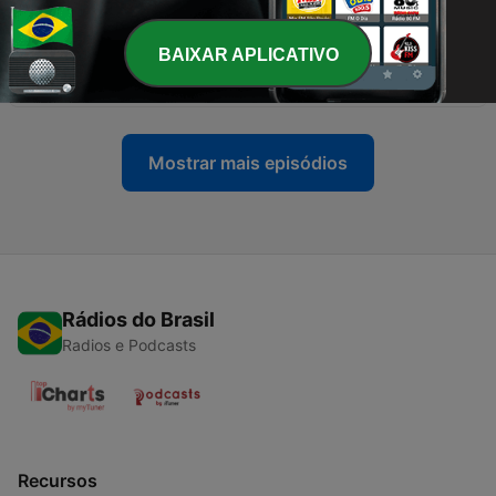
23 ago. 2019
-
101
22 Celebremos la vida radio - Los beneficios del
BAIXAR APLICATIVO
perdón
16 ago. 2019
Mostrar mais episódios
Rádios do Brasil
Radios e Podcasts
Recursos