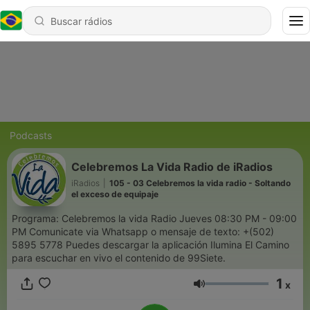
Podcasts
Celebremos La Vida Radio de iRadios
iRadios
|
105 - 03 Celebremos la vida radio - Soltando
el exceso de equipaje
Programa: Celebremos la vida Radio Jueves 08:30 PM - 09:00
PM Comunicate via Whatsapp o mensaje de texto: +(502)
5895 5778 Puedes descargar la aplicación Ilumina El Camino
para escuchar en vivo el contenido de 99Siete.
1
x
Volume