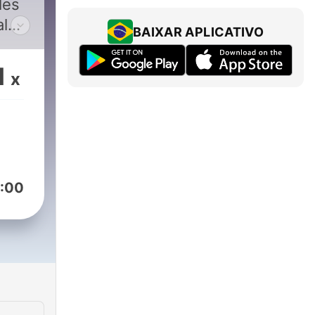
les
al
BAIXAR APLICATIVO
i
1
x
co
mos
tamos
gún
ñado
:00
ces
ta
os,
e
e