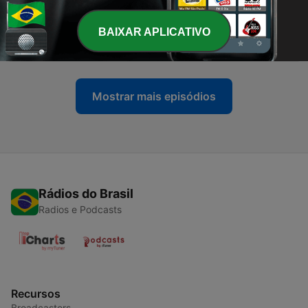
-
44
#44 💥SearchGPT: OpenAI Vs la IA de Google |
Jake Paul: Desodorantes de $150M | El DESASTRE
BAIXAR APLICATIVO
de los JJOO
01 ago. 2024
Mostrar mais episódios
Rádios do Brasil
Radios e Podcasts
Recursos
Broadcasters