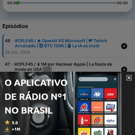
00:00
00:00
Episódios
-
48
#CPLF46 / 🔥 OpenAI VS Microsoft | 💸 Twitch
Arruinado | 🤯 BTC 100K | 🤖 La IA es inutil
28 nov. 2024
-
47
#CPLF45 / 📱1M por Hackear Apple | La fiesta de
moda en USA 🇺🇸
21 nov. 2024
-
46
#CPLF44 / IA para tu M*ERDA 💩 | Ranking PRESOS
millonarios 💰 | 400M por Hotmail
14 nov. 2024
-
45
💥SearchGPT: OpenAI Vs la IA de Google | Jake
Paul: Desodorantes de $150M | El DESASTRE de
los JJOO
03 ago. 2024