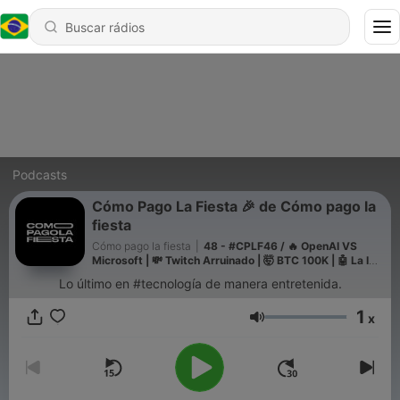
Podcasts
Cómo Pago La Fiesta 🎉 de Cómo pago la
fiesta
Cómo pago la fiesta
|
48 - #CPLF46 / 🔥 OpenAI VS
Microsoft | 💸 Twitch Arruinado | 🤯 BTC 100K | 🤖 La IA
es inutil
Lo último en #tecnología de manera entretenida.
1
x
Volume