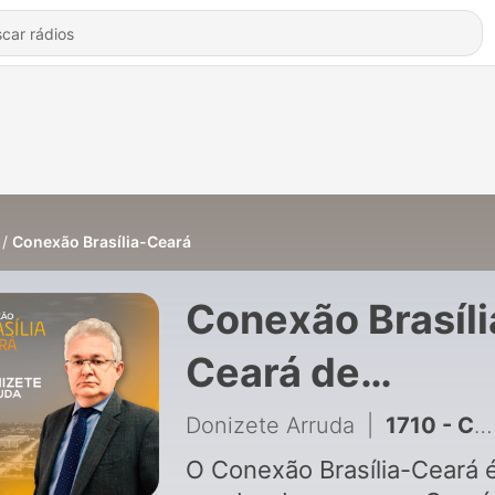
Conexão Brasília-Ceará
Conexão Brasíli
Ceará de
Donizete Arrud
Donizete Arruda
|
1710 - CONEXÃO BRASÍLIA-CEARÁ | 30.07.2026
O Conexão Brasília-Ceará 