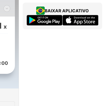
BAIXAR APLICATIVO
M.
tica
1
x
dos
:00