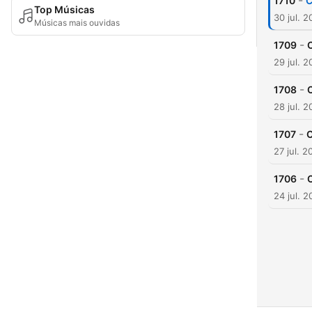
-
1710
C
Top Músicas
30 jul. 
Músicas mais ouvidas
-
1709
29 jul. 
-
1708
28 jul. 
-
1707
C
27 jul. 2
-
1706
24 jul. 