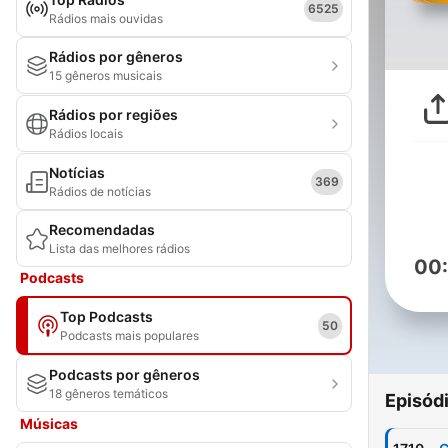
6525
Rádios mais ouvidas
Rádios por gêneros
15 gêneros musicais
Rádios por regiões
Rádios locais
Notícias
369
Rádios de notícias
Recomendadas
Lista das melhores rádios
00
Podcasts
Top Podcasts
50
Podcasts mais populares
Podcasts por gêneros
18 gêneros temáticos
Episód
Músicas