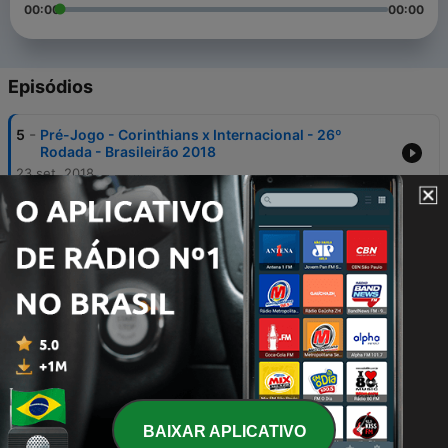
00:00
00:00
Episódios
-
5
Pré-Jogo - Corinthians x Internacional - 26º
Rodada - Brasileirão 2018
23 set. 2018
-
4
Reativação do Podcast e Pré-Jogo - Corinthians x
Internacional 23/09/2018
22 set. 2018
-
3
Corinthians 0 x 1 Atlético GO - O que realmente
aconteceu com o timão no returno?
27 ago. 2017
-
2
TimãoCAST | Apresentação e Notícias da Semana-
03/11/2016
04 nov. 2016
BAIXAR APLICATIVO
-
1
Hino Do Corinthians - Oficial