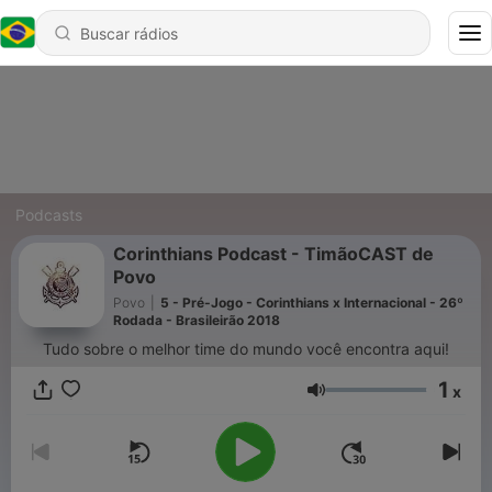
Podcasts
Corinthians Podcast - TimãoCAST de
Povo
Povo
|
5 - Pré-Jogo - Corinthians x Internacional - 26º
Rodada - Brasileirão 2018
Tudo sobre o melhor time do mundo você encontra aqui!
1
x
Volume