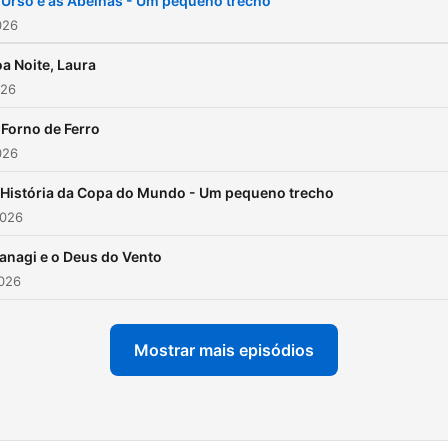
 Urso e as Abelhas - Um pequeno trecho
https://eraumavezumpodca
026
E siga para não perder mai
a Noite, Laura
nenhuma história!
026
https://eraumavezumpodca
 Forno de Ferro
026
 História da Copa do Mundo - Um pequeno trecho
2026
zanagi e o Deus do Vento
2026
Mostrar mais episódios