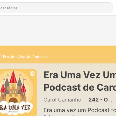
Era Uma Vez Um Podcast
Era Uma Vez U
Podcast de Car
Camanho
Carol Camanho
|
242 - O Urso e as Abelhas - Um pequeno trecho
Era uma vez um Podcast fo