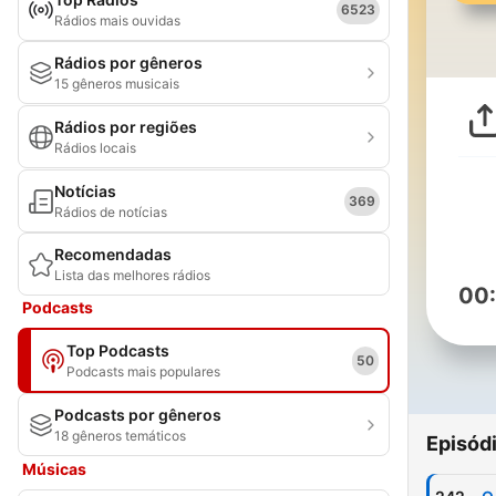
6523
Rádios mais ouvidas
Rádios por gêneros
15 gêneros musicais
Rádios por regiões
Rádios locais
Notícias
369
Rádios de notícias
Recomendadas
Lista das melhores rádios
00
Podcasts
Top Podcasts
50
Podcasts mais populares
Podcasts por gêneros
18 gêneros temáticos
Episód
Músicas