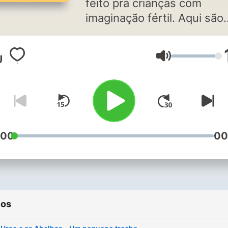
feito pra crianças com
imaginação fértil. Aqui são
contadas histórias infantis
todos os tipos: desde
Volume
clássicos contos de fadas,
fábulas de todos os lugare
mundo e também histórias
originais. Você pode ouvir
tanto no carro, quanto ant
de dormir, ou até mesmo
:00
00
durante o dia, evitando qu
seu filho fique por muito 
em frente a uma tela enqu
você precisa fazer algo
ios
importante. Entre para o clube,
e ouça histórias exclusivas