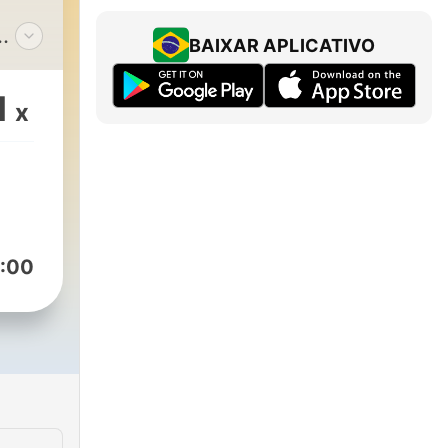
BAIXAR APLICATIVO
 de
1
x
 à
s do
es
:00
e
tempo
anto
: