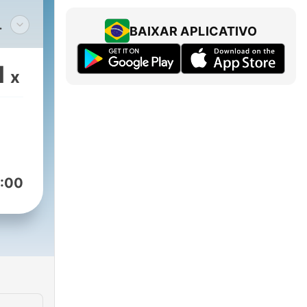
BAIXAR APLICATIVO
the
1
x
 &
e
ds.
:00