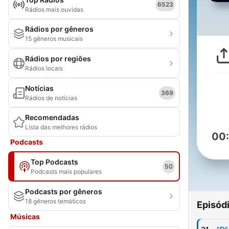
6523
Rádios mais ouvidas
Rádios por gêneros
15 gêneros musicais
Rádios por regiões
Rádios locais
Notícias
369
Rádios de notícias
Recomendadas
Lista das melhores rádios
00
Podcasts
Top Podcasts
50
Podcasts mais populares
Podcasts por gêneros
18 gêneros temáticos
Episód
Músicas