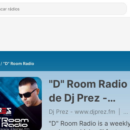
"D" Room Radio
"D" Room Radio
de Dj Prez -
www.djprez.fm
Dj Prez - www.djprez.fm
|
31
"D" Room Radio is a weekl