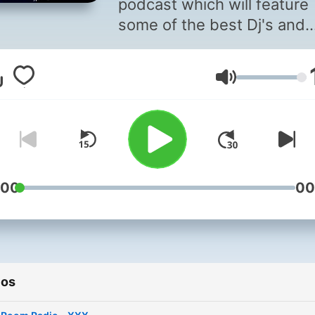
podcast which will feature
some of the best Dj's and
Electronic Dance Music
Producers from all around 
Volume
world. Visit
www.dirtyhousemotel.com
www.djprez.fm to catch th
some of the show's past
editions and free downloa
:00
00
ios