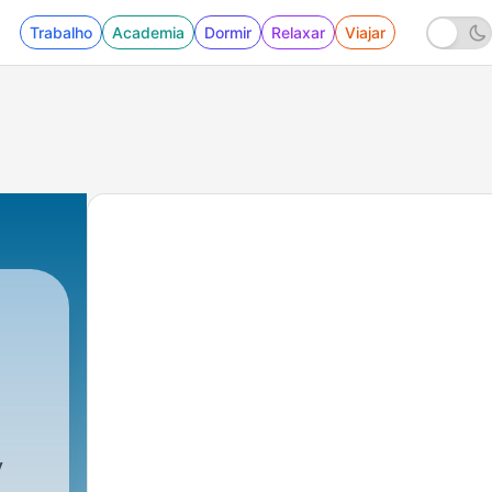
Trabalho
Academia
Dormir
Relaxar
Viajar
 - "D" Room Radio - XXX
y