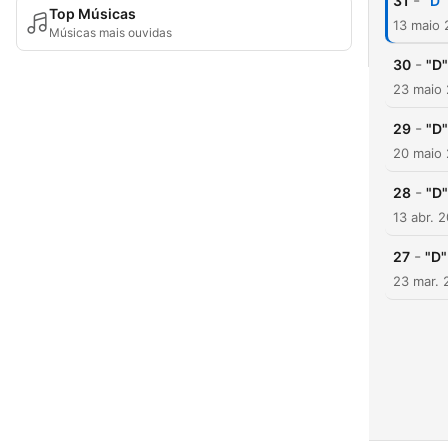
-
31
"D"
Top Músicas
13 maio 
Músicas mais ouvidas
-
30
"D"
23 maio
-
29
"D"
20 maio
-
28
"D"
13 abr. 
-
27
"D"
23 mar. 