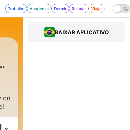
Trabalho
Academia
Dormir
Relaxar
Viajar
BAIXAR APLICATIVO
y on
e!
1
x