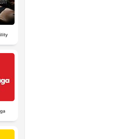
lity
aga