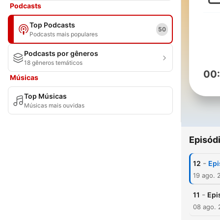
Podcasts
Top Podcasts
50
Podcasts mais populares
Podcasts por gêneros
18 gêneros temáticos
00
Músicas
Top Músicas
Músicas mais ouvidas
Episód
-
12
Epi
19 ago. 
-
11
Epi
08 ago.