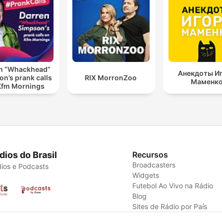
n “Whackhead”
Анекдоты И
n’s prank calls
RIX MorronZoo
Маменк
Kfm Mornings
dios do Brasil
Recursos
Broadcasters
ios e Podcasts
Widgets
Futebol Ao Vivo na Rádio
Blog
Sites de Rádio por País