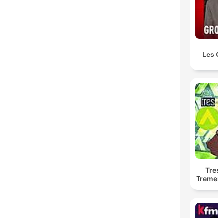
Les 
Tre
Treme