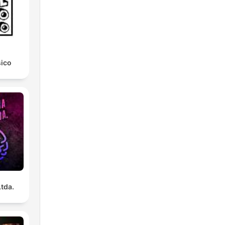
sico
Ltda.