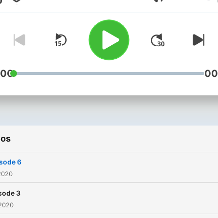
Volume
:00
00
ios
sode 6
2020
sode 3
 2020