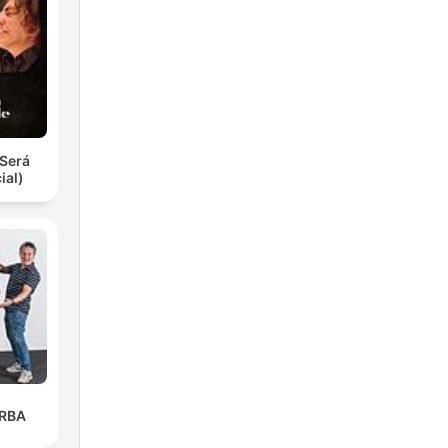
Será
ial)
ARBA