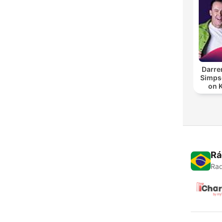
Darre
Simpso
on 
Rá
Rad