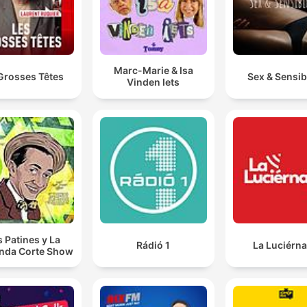
Marc-Marie & Isa
Grosses Têtes
Sex & Sensibi
Vinden Iets
s Patines y La
Rádió 1
La Luciérn
nda Corte Show