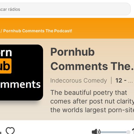
Pornhub Comments The Podcast!
Pornhub
Comments The
Podcast! de
Indecorous Comedy
|
12 - Episode 6
Indecorous
The beautiful poetry that
comes after post nut clarit
Comedy
the worlds largest porn-sit