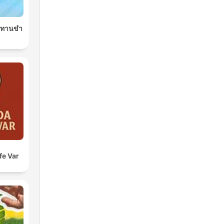
นิทานขำ
fe Var