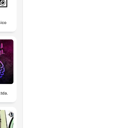
sico
Ltda.