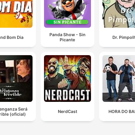
Panda Show - Sin
nd Bom Dia
Dr. Pimpol
Picante
Venganza Será
NerdCast
HORA DO B
rible (oficial)