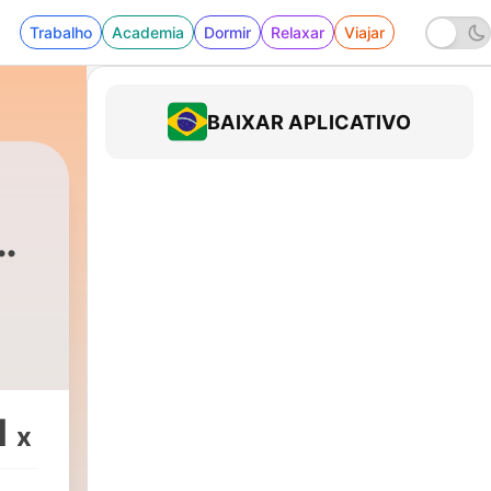
Trabalho
Academia
Dormir
Relaxar
Viajar
BAIXAR APLICATIVO
556 - Episode 695: All The Cannibals Are Bod
1
x