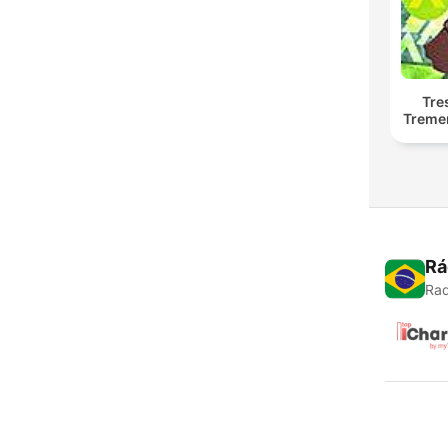
Tre
Treme
Rá
Rad