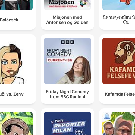
Misjonen med
นิทานลุงเหมียน 
Balázsék
Antonsen og Golden
ขัน
Friday Night Comedy
ži vs. Ženy
Kafamda Felse
from BBC Radio 4