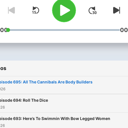
:00
00
ios
pisode 695: All The Cannibals Are Body Builders
2026
pisode 694: Roll The Dice
026
pisode 693: Here’s To Swimmin With Bow Legged Women
026