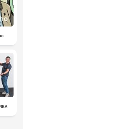
ho
ARBA