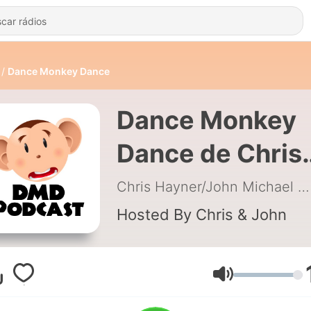
Dance Monkey Dance
Dance Monkey
Dance de Chris
Hayner/John
Chris Hayner/John Michael
|
Michael
Hosted By Chris & John
Volume