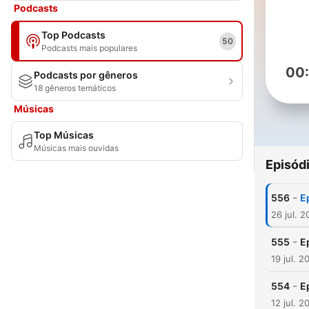
Podcasts
Top Podcasts
50
Podcasts mais populares
00
Podcasts por gêneros
18 gêneros temáticos
Músicas
Top Músicas
Músicas mais ouvidas
Episód
-
556
E
26 jul. 
-
555
E
19 jul. 2
-
554
E
12 jul. 2