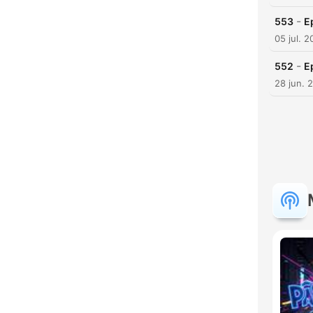
-
553
E
05 jul. 
-
552
E
28 jun. 