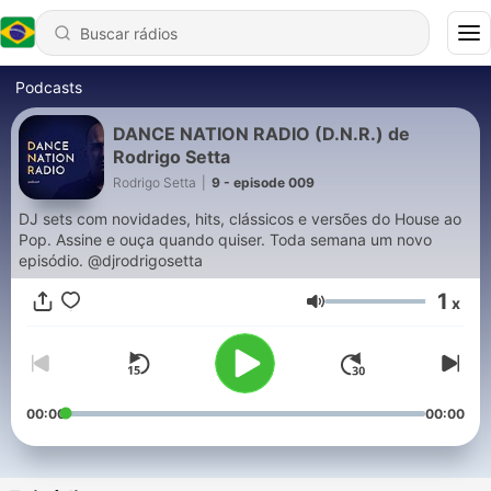
Podcasts
DANCE NATION RADIO (D.N.R.) de
Rodrigo Setta
Rodrigo Setta
|
9 - episode 009
DJ sets com novidades, hits, clássicos e versões do House ao
Pop. Assine e ouça quando quiser. Toda semana um novo
episódio. @djrodrigosetta
1
x
Volume
00:00
00:00