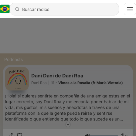
Podcasts
Dani Dani de Dani Roa
Dani Roa
|
11 - Vimos a la Rosalía (ft María Victoria)
¡Hola! si quieres sentirte en compañía de una amiga estas en el
lugar correcto, soy Dani Roa y me encanta poder hablar de mi
vida, mis gustos, mis sueños y anecdotas a traves de una
plataforma con la que la gente pueda reirse y sentirse
identificada o que entienda que todo lo que sucede es un
proceso de la vida y eso esta ¡absolutamente bien!
bienvenidos a Dani Dani.
1