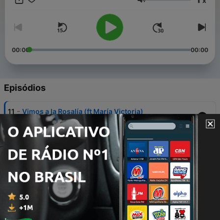
x
Volume
00:00
00:00
Episódios
-
11
Vimos a la Rosalía (ft María Victoria)
04 set. 2022
-
10
Moda & Pasion
28 ago. 2022
-
9
¿Quienes son nuestros padres?
14 ago. 2022
-
8
Hablemos de amistades
07 ago. 2022