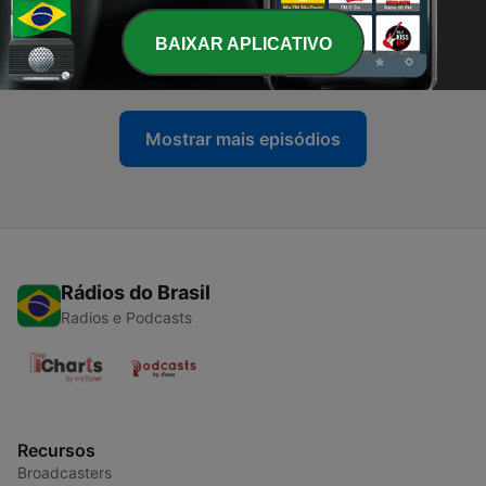
-
7
Nuestras pasiones ¿por que nos averguenzan?
BAIXAR APLICATIVO
24 jul. 2022
Mostrar mais episódios
Rádios do Brasil
Radios e Podcasts
Recursos
Broadcasters