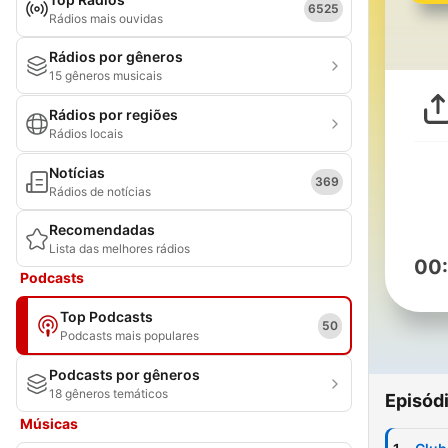
6525
Rádios mais ouvidas
Rádios por gêneros
15 gêneros musicais
Rádios por regiões
Rádios locais
Notícias
369
Rádios de notícias
Recomendadas
Lista das melhores rádios
00
Podcasts
Top Podcasts
50
Podcasts mais populares
Podcasts por gêneros
18 gêneros temáticos
Episód
Músicas