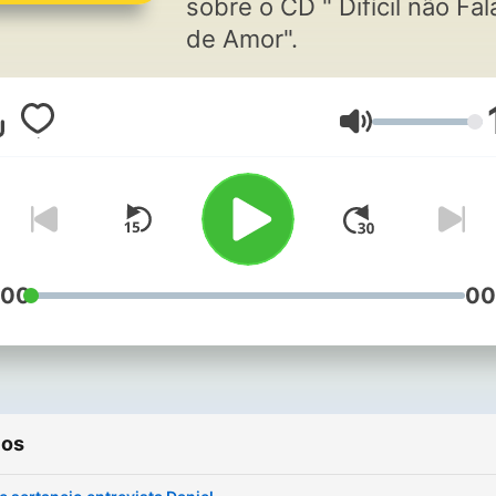
sobre o CD " Difícil não Fal
de Amor".
Volume
:00
00
ios