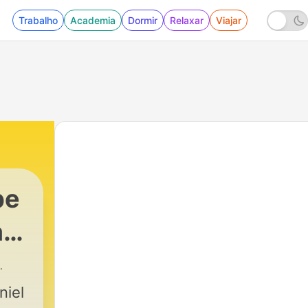
Trabalho
Academia
Dormir
Relaxar
Viajar
be
l
niel