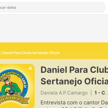
Daniel Para Clube Sertanejo Oficial
Daniel Para Clu
Sertanejo Oficia
de Daniela
Daniela A.P.Camargo
|
1 - Clube sertanejo entrevista Daniel
A.P.Camargo
Entrevista com o cantor Da