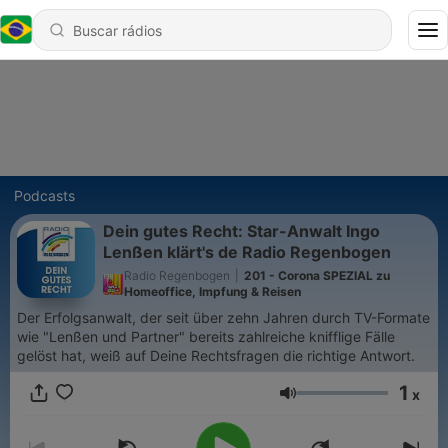
Podcasts
Dein gutes Recht: Star-Anwalt Ingo
Lenßen klärt's de Radio Regenbogen
Radio Regenbogen
|
201 - Corona SPEZIAL zu
Homeoffice, Impfung & Reisen
Der Erfolgsanwalt, der seit über zehn Jahren durch TV-Formate
wie "Lenßen und Partner" bereits zahlreiche knifflige Fälle
gelöst hat, weiß auf Deine Rechtsfragen die richtige Antwort.
1
x
Volume