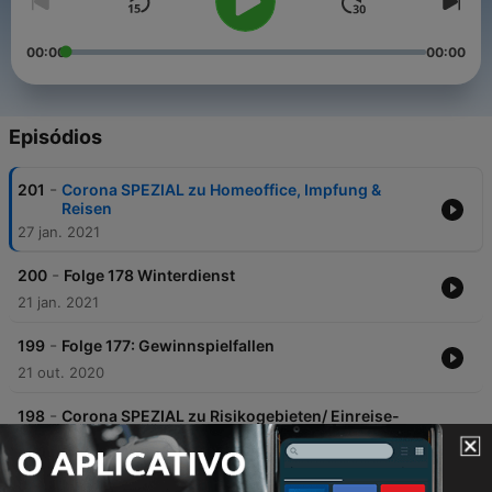
00:00
00:00
Episódios
-
201
Corona SPEZIAL zu Homeoffice, Impfung &
Reisen
27 jan. 2021
-
200
Folge 178 Winterdienst
21 jan. 2021
-
199
Folge 177: Gewinnspielfallen
21 out. 2020
-
198
Corona SPEZIAL zu Risikogebieten/ Einreise-
Beherbergungs-Verbot
13 out. 2020