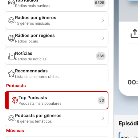
6525
Rádios mais ouvidas
Rádios por gêneros
15 gêneros musicais
Rádios por regiões
Rádios locais
Notícias
369
Rádios de notícias
Recomendadas
Lista das melhores rádios
00
Podcasts
Top Podcasts
50
Podcasts mais populares
Podcasts por gêneros
18 gêneros temáticos
Episód
Músicas