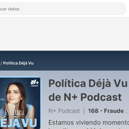
Política Déjà Vu
Política Déjà Vu
de N+ Podcast
N+ Podcast
|
168 - Fraude en el examen de admisión ¿Desde cuándo es tan difícil entrar a la UNAM? | Episodio 153
Estamos viviendo moment