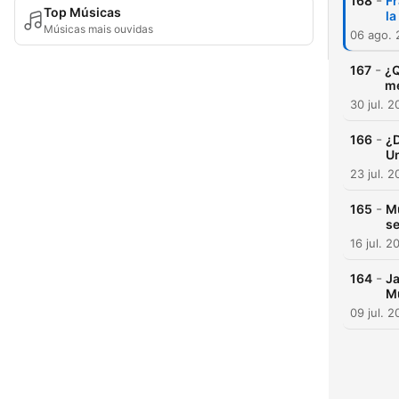
-
168
Fr
Top Músicas
la
Músicas mais ouvidas
06 ago.
-
167
¿Q
me
30 jul. 
-
166
¿D
Un
23 jul. 
-
165
Mu
se
16 jul. 2
-
164
Ja
Mu
09 jul. 