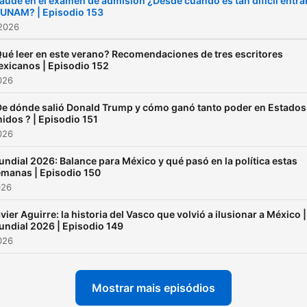
aude en el examen de admisión ¿Desde cuándo es tan difícil entra
 UNAM? | Episodio 153
cada episodio de Política D
 2026
Vu, Fer Caso platica con
analistas, especialistas y
ué leer en este verano? Recomendaciones de tres escritores
xicanos | Episodio 152
actores del momento para
2026
responder estas preguntas
e dónde salió Donald Trump y cómo ganó tanto poder en Estados
idos ? | Episodio 151
2026
ndial 2026: Balance para México y qué pasó en la política estas
manas | Episodio 150
026
vier Aguirre: la historia del Vasco que volvió a ilusionar a México |
ndial 2026 | Episodio 149
2026
Mostrar mais episódios