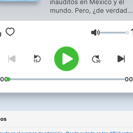
inauditos en México y el
mundo. Pero, ¿de verdad
podemos decir que nada d
esto había pasado antes 
Volume
un Déjà Vu? En este pódca
todos los jueves vamos a
recordar momentos icónic
de la historia mexicana qu
quizá habías olvidado y qu
tienen una curiosa similitu
:00
00
con la política actual ¿Cómo se
compara el pasado con el
presente?, ¿qué ha cambi
y ¿en qué cosas básicame
ios
seguimos siendo los mism
en pleno *2025*? Al final d