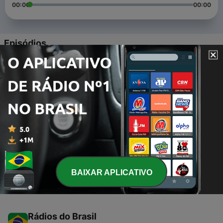
00:00
00:00
Episódios
-
3
Deus me ama Deus ama você e Deus ama todos
vocês
14 set. 2021
-
2
Deus é amor (Trailer)
13 set. 2021
-
1
Deus nos criou
13 set. 2021
BAIXAR APLICATIVO
Rádios do Brasil