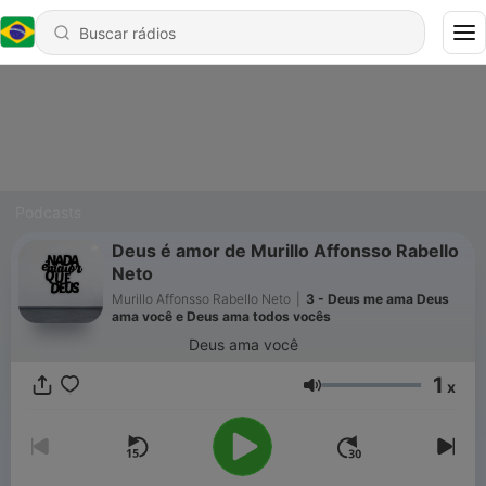
Podcasts
Deus é amor de Murillo Affonsso Rabello
Neto
Murillo Affonsso Rabello Neto
|
3 - Deus me ama Deus
ama você e Deus ama todos vocês
Deus ama você
1
x
Volume