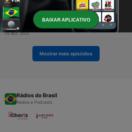
SPURGEON
30 dez. 2025
BAIXAR APLICATIVO
-
366
29 de dezembro | Devocional Diário CHARLES
SPURGEON
29 dez. 2025
Mostrar mais episódios
Rádios do Brasil
Radios e Podcasts