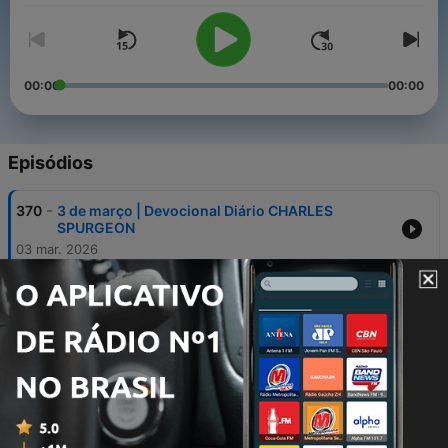
00:00
00:00
Episódios
-
370
3 de março | Devocional Diário CHARLES
SPURGEON
03 mar. 2026
-
369
30 de outubro | Devocional Diário CHARLES
SPURGEON
30 out. 2025
-
368
31 de dezembro | Devocional Diário CHARLES
SPURGEON
31 dez. 2025
-
367
30 de dezembro | Devocional Diário CHARLES