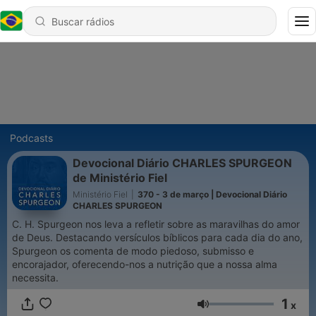
Podcasts
Devocional Diário CHARLES SPURGEON
de Ministério Fiel
Ministério Fiel
|
370 - 3 de março | Devocional Diário
CHARLES SPURGEON
C. H. Spurgeon nos leva a refletir sobre as maravilhas do amor
de Deus. Destacando versículos bíblicos para cada dia do ano,
Spurgeon os comenta de modo piedoso, submisso e
encorajador, oferecendo-nos a nutrição que a nossa alma
necessita.
1
x
Volume