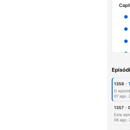
Capí
Episód
-
1358
C
07 ago. 
Dest
-
1357
G
06 ago.