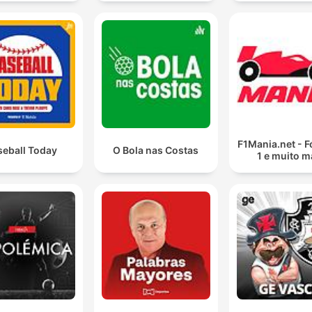
F1Mania.net - 
seball Today
O Bola nas Costas
1 e muito m