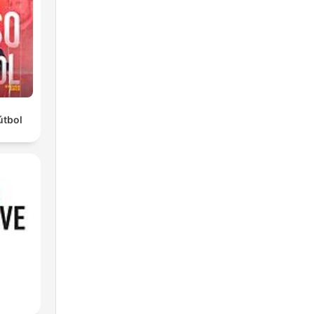
eu
útbol
ua
ao