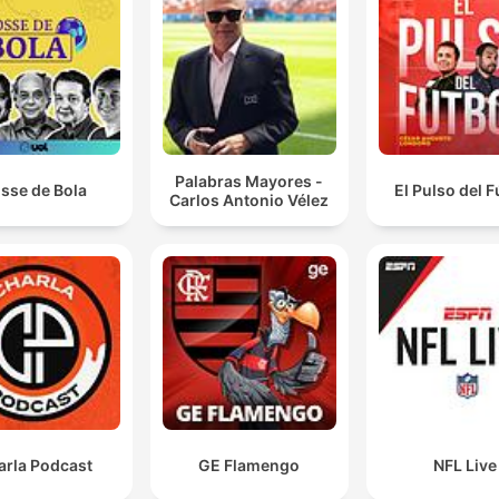
estamos a nascer torto com os princípios errados e 
acho que infelizmente A arbitragem nestas primeiras
jornadas vai estar no centro das atenções
00:15:11 · O orador critica as nomeações de árbitros e o
ambiente de desconfiança que envolve a arbitragem
portuguesa.
Palabras Mayores -
sse de Bola
El Pulso del F
Carlos Antonio Vélez
Olha, vai nota 20 para o Nelson Ever, que acabou a s
carreira aos 42 anos. Deu muito ao nosso atletismo, 
triplo salto, salto em cumprimento.
00:15:57 · Augusto Inácio presta uma homenagem ao atleta
Nelson Évora pelo seu legado ao desporto português.
arla Podcast
GE Flamengo
NFL Live