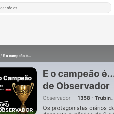
E o campeão é...
E o campeão é..
de Observador
Observador
|
1358 - Trubin vai para o banco e descobre a felicidade geral
Os protagonistas diários d