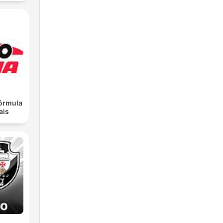
Fórmula
ais