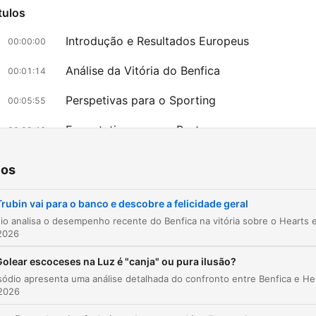
tulos
Introdução e Resultados Europeus
00:00:00
Análise da Vitória do Benfica
00:01:14
Perspetivas para o Sporting
00:05:55
Expectativas para o Porto
00:09:46
Panorama da Liga Portuguesa
00:13:20
ios
Atribuição de notas e homenagens
00:15:53
Trubin vai para o banco e descobre a felicidade geral
lique em um capítulo para ir diretamente ao momento no episódio.
2026
aques
olear escoceses na Luz é "canja" ou pura ilusão?
a Lei Prestiani calou a boca à muita gente, na
Este episódio apresenta uma análise detalhada 
perspectiva de tapar a boca, mas neste caso foi pelo
 2026
bons motivos