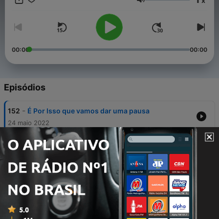
x
corporativo e dê voz à sua marca!
Volume
00:00
00:00
Episódios
-
152
É Por Isso que vamos dar uma pausa
24 maio 2022
-
151
É Por Isso! #108 - É por isso que temos amigos!
👫👭👬
16 maio 2022
-
150
É Por Isso! #107 - É por isso que os eclipses
acontecem! 🌓
09 maio 2022
-
149
É Por Isso! #106 - É por isso que o trabalho