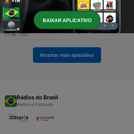
existe! 🏭🏢
02 maio 2022
BAIXAR APLICATIVO
-
148
É Por Isso! #105 - É por isso que somos
parecidos com a nossa família! 🧬
25 abr. 2022
Mostrar mais episódios
Rádios do Brasil
Radios e Podcasts