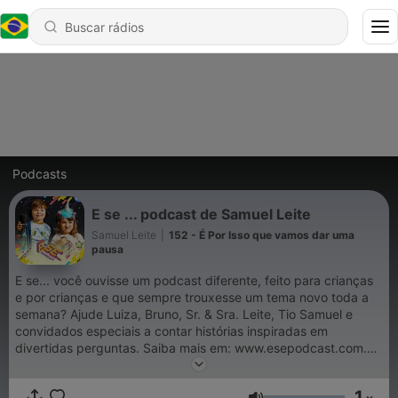
Podcasts
E se ... podcast de Samuel Leite
Samuel Leite
|
152 - É Por Isso que vamos dar uma
pausa
E se... você ouvisse um podcast diferente, feito para crianças
e por crianças e que sempre trouxesse um tema novo toda a
semana? Ajude Luiza, Bruno, Sr. & Sra. Leite, Tio Samuel e
convidados especiais a contar histórias inspiradas em
divertidas perguntas. Saiba mais em: www.esepodcast.com.br.
Podcast produzido pelo
Mercado Sonoro
. Faça seu podcast
1