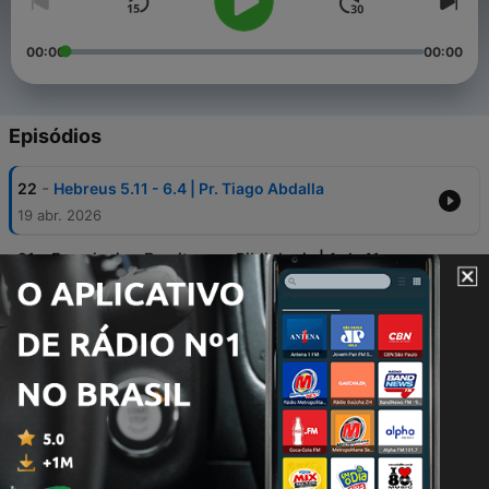
00:00
00:00
Episódios
-
22
Hebreus 5.11 - 6.4 | Pr. Tiago Abdalla
19 abr. 2026
-
21
Examinai as Escrituras - Bibliologia | Aula 11 -
Prof. Elden Borges
14 mar. 2022
-
20
Examinai as Escrituras - Bibliologia | Aula 10 -
Prof. Eduardo Barros
14 mar. 2022
-
19
Examinai as Escrituras - Bibliologia | Aula 9 - Pr.
Isaías Cristal
01 mar. 2022