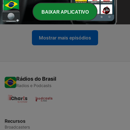
-
18
Examinai as Escrituras - Bibliologia | Aula 08 -
Prof. Elden Borges
BAIXAR APLICATIVO
01 mar. 2022
Mostrar mais episódios
Rádios do Brasil
Radios e Podcasts
Recursos
Broadcasters