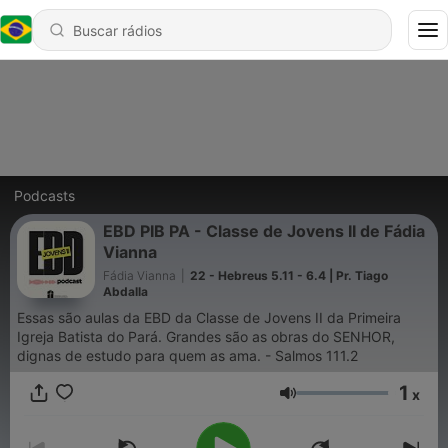
Podcasts
EBD PIB PA - Classe de Jovens II de Fádia
Vianna
Fádia Vianna
|
22 - Hebreus 5.11 - 6.4 | Pr. Tiago
Abdalla
Essas são aulas da EBD da Classe de Jovens II da Primeira
Igreja Batista do Pará. Grandes são as obras do SENHOR,
dignas de estudo para quem as ama. - Salmos 111.2
1
x
Volume