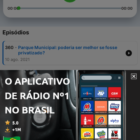
00:00
00:00
Episódios
-
360
Parque Municipal: poderia ser melhor se fosse
privatizado?
10 ago. 2021
-
359
Golpes nas redes sociais
05 ago. 2021
-
358
Quem tem dívida para receber do Governo
Federal pode se preparar pra, infelizmente, não
receber tão cedo
05 ago. 2021
-
357
O desfecho da polêmica envolvendo o advogado
que quer fazer parte da Polícia Civil de Minas
04 ago. 2021