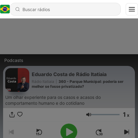
Podcasts
Eduardo Costa de Rádio Itatiaia
Rádio Itatiaia
|
360 - Parque Municipal: poderia ser
melhor se fosse privatizado?
Um olhar experiente para os casos e acasos do
comportamento humano e do cotidiano
1
x
Volume