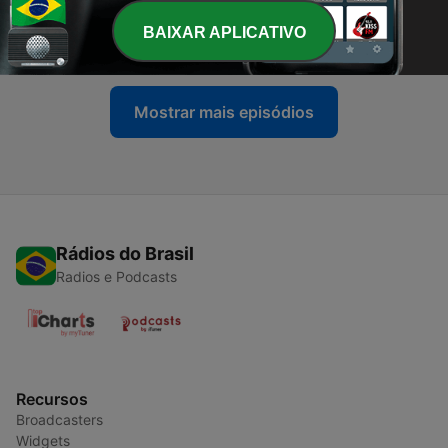
-
356
Vacinação à noite
BAIXAR APLICATIVO
03 ago. 2021
Mostrar mais episódios
Rádios do Brasil
Radios e Podcasts
Recursos
Broadcasters
Widgets