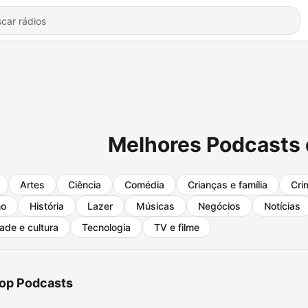
Melhores Podcasts
Artes
Ciência
Comédia
Crianças e família
Cri
no
História
Lazer
Músicas
Negócios
Notícias
ade e cultura
Tecnologia
TV e filme
op Podcasts