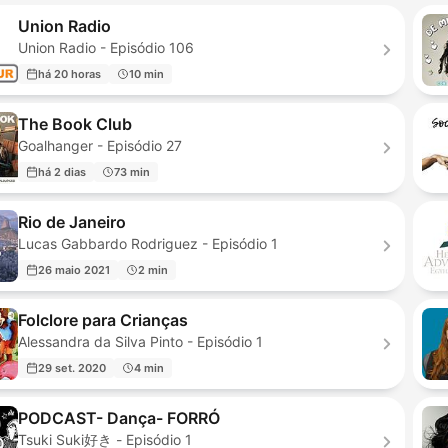
Union Radio
Union Radio - Episódio 106
há 20 horas
10 min
The Book Club
Goalhanger - Episódio 27
há 2 dias
73 min
Rio de Janeiro
Lucas Gabbardo Rodriguez - Episódio 1
26 maio 2021
2 min
Folclore para Crianças
Alessandra da Silva Pinto - Episódio 1
29 set. 2020
4 min
PODCAST- Dança- FORRÓ
Tsuki Suki好き - Episódio 1