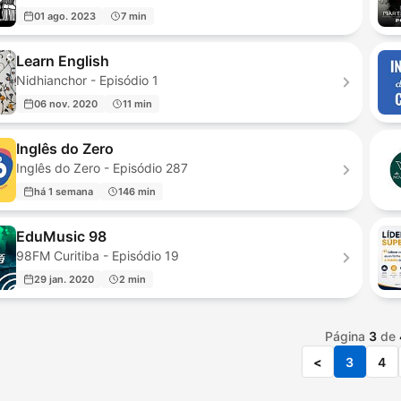
01 ago. 2023
7 min
Learn English
Nidhianchor - Episódio 1
06 nov. 2020
11 min
Inglês do Zero
Inglês do Zero - Episódio 287
há 1 semana
146 min
EduMusic 98
98FM Curitiba - Episódio 19
29 jan. 2020
2 min
Página
3
de
<
3
4