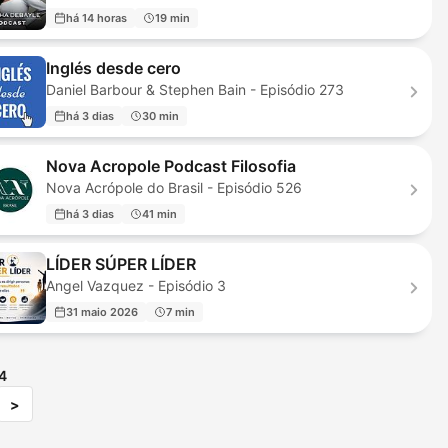
há 14 horas
19 min
Inglés desde cero
Daniel Barbour & Stephen Bain - Episódio 273
há 3 dias
30 min
Nova Acropole Podcast Filosofia
Nova Acrópole do Brasil - Episódio 526
há 3 dias
41 min
LÍDER SÚPER LÍDER
Angel Vazquez - Episódio 3
31 maio 2026
7 min
4
>