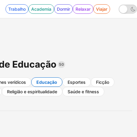
Trabalho
Academia
Dormir
Relaxar
Viajar
 de Educação
50
mes verídicos
Educação
Esportes
Ficção
Religião e espiritualidade
Saúde e fitness