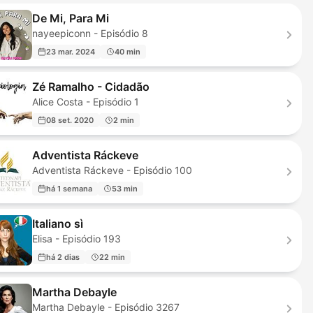
De Mi, Para Mi
nayeepiconn - Episódio 8
23 mar. 2024
40 min
Zé Ramalho - Cidadão
Alice Costa - Episódio 1
08 set. 2020
2 min
Adventista Ráckeve
Adventista Ráckeve - Episódio 100
há 1 semana
53 min
Italiano sì
Elisa - Episódio 193
há 2 dias
22 min
Martha Debayle
Martha Debayle - Episódio 3267