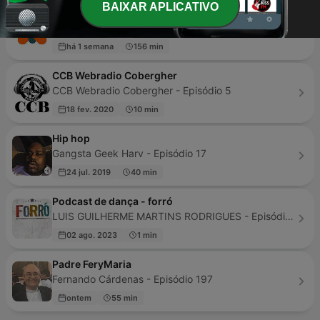
BAIXAR APLICATIVO
Aprender de Grandes
Aprender de Grandes - Episódio 377
há 1 semana
156 min
CCB Webradio Cobergher
CCB Webradio Cobergher - Episódio 5
18 fev. 2020
10 min
Hip hop
Gangsta Geek Harv - Episódio 17
24 jul. 2019
40 min
Podcast de dança - forró
LUIS GUILHERME MARTINS RODRIGUES - Episódio 1
02 ago. 2023
1 min
Padre FeryMaria
Fernando Cárdenas - Episódio 197
ontem
55 min