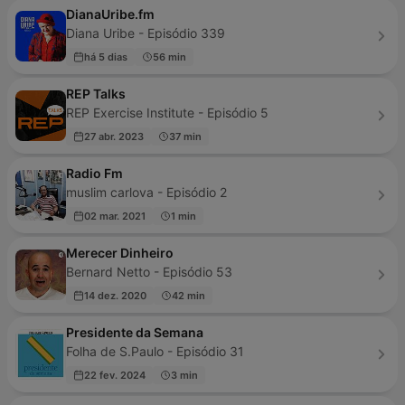
DianaUribe.fm
Diana Uribe - Episódio 339
há 5 dias
56 min
REP Talks
REP Exercise Institute - Episódio 5
27 abr. 2023
37 min
Radio Fm
muslim carlova - Episódio 2
02 mar. 2021
1 min
Merecer Dinheiro
Bernard Netto - Episódio 53
14 dez. 2020
42 min
Presidente da Semana
Folha de S.Paulo - Episódio 31
22 fev. 2024
3 min