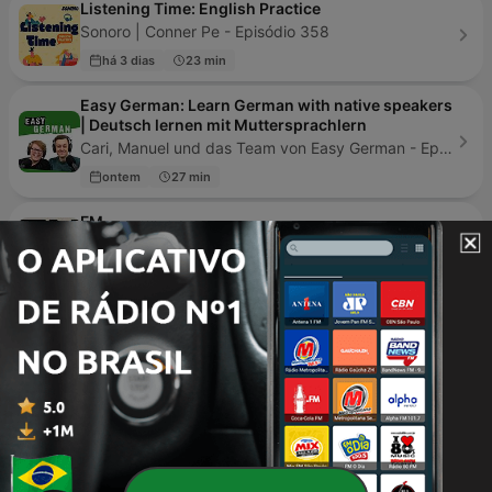
Listening Time: English Practice
Sonoro | Conner Pe - Episódio 358
há 3 dias
23 min
Easy German: Learn German with native speakers
| Deutsch lernen mit Muttersprachlern
Cari, Manuel und das Team von Easy German - Episódio 711
ontem
27 min
FM
Waleed Minhas - Episódio 2
06 out. 2019
9 min
Learning English Conversations
BBC Radio - Episódio 819
ontem
3 min
商周Bar
商業周刊 - Episódio 842
há 6 dias
33 min