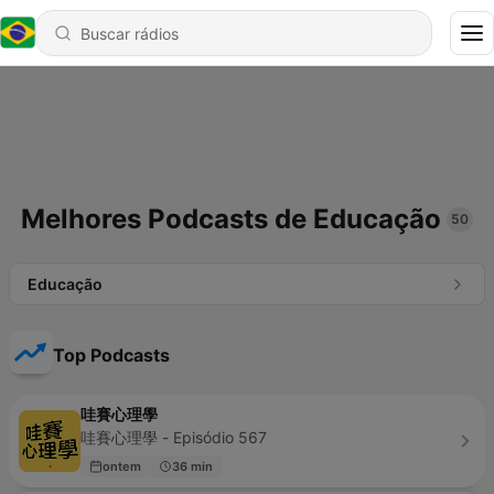
Melhores Podcasts de Educação
50
Educação
Top Podcasts
哇賽心理學
哇賽心理學 - Episódio 567
ontem
36 min