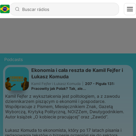
Podcasts
Ekonomia i cała reszta de Kamil Fejfer i
Łukasz Komuda
Kamil Fejfer i Łukasz Komuda
|
207 - Piguła 131:
Pracowity jak Polak? Tak, ale...
Kamil Fejfer z wykształcenia jest politologiem, a z zawodu
dziennikarzem piszącym o ekonomii i gospodarce.
Współpracuje z Pismem, Miesięcznikiem Znak, Gazetą
Wyborczą, Krytyką Polityczną, NOIZZem, Dwutygodnikiem.
Autor książek „O kobiecie pracującej” oraz „Zawód”.
Łukasz Komuda to ekonomista, który po 17 latach pisania i
redagowania tekstów o biznesie przeniósł się do sektora