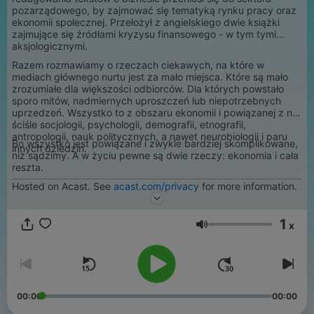
pozarządowego, by zajmować się tematyką rynku pracy oraz
ekonomii społecznej. Przełożył z angielskiego dwie książki
zajmujące się źródłami kryzysu finansowego - w tym tymi
aksjologicznymi.
Razem rozmawiamy o rzeczach ciekawych, na które w
mediach głównego nurtu jest za mało miejsca. Które są mało
zrozumiałe dla większości odbiorców. Dla których powstało
sporo mitów, nadmiernych uproszczeń lub niepotrzebnych
uprzedzeń. Wszystko to z obszaru ekonomii i powiązanej z nią
ściśle socjologii, psychologii, demografii, etnografii,
antropologii, nauk politycznych, a nawet neurobiologii i paru
Bo wszystko jest powiązane i zwykle bardziej skomplikowane,
innych dziedzin.
niż sądzimy. A w życiu pewne są dwie rzeczy: ekonomia i cała
reszta.
Hosted on Acast. See
acast.com/privacy
for more information.
1
x
Volume
00:00
00:00