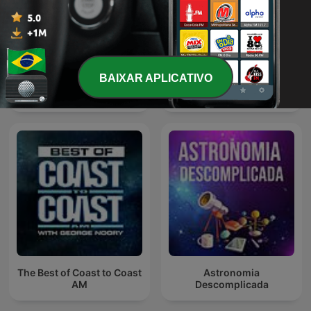
Som de rua com chuva /
BAIXAR APLICATIVO
Street noise with rain /
Som da Natureza
Ruido de la calle con lluvia
The Best of Coast to Coast
Astronomia
AM
Descomplicada