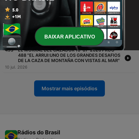
GESTION Y PASIÓN"
24 jul. 2026
-
494
EL MORRAL DEL CAZADOR 17-07-2026 PROG
489 " ESPECIAL COTURNIX: LO QUE REVELAN
LOS ANILLAMIENTOS"
BAIXAR APLICATIVO
17 jul. 2026
-
493
EL MORRAL DEL CAZADOR 10-07-2026 PROG
488 "EL ARRUI:UNO DE LOS GRANDES DESAFIOS
DE LA CAZA DE MONTAÑA CON VISTAS AL MAR"
10 jul. 2026
Mostrar mais episódios
Rádios do Brasil