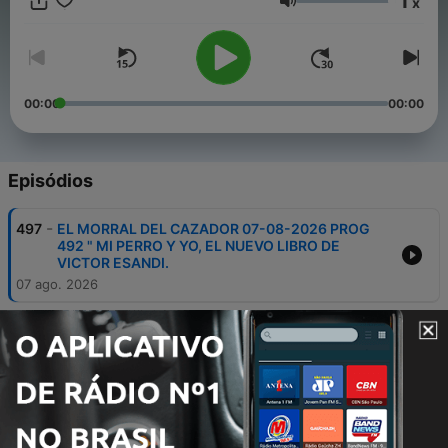
1
x
Volume
00:00
00:00
Episódios
-
497
EL MORRAL DEL CAZADOR 07-08-2026 PROG
492 " MI PERRO Y YO, EL NUEVO LIBRO DE
VICTOR ESANDI.
07 ago. 2026
-
496
EL MORRAL DEL CAZADOR 31-07-2026 PROG
491 " LA VERDAD Y LA REALIDAD DEL MAYOR
INCENDIO OCURRIDO EN ESPAÑA"
31 jul. 2026
-
495
EL MORRAL DEL CAZADOR 24-07-2026 PROG
490 "EL CORZO EN ESPAÑA: EVOLUCIÓN,