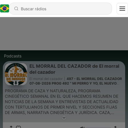
Podcasts
EL MORRAL DEL CAZADOR de El morral
del cazador
El morral del cazador
|
497 - EL MORRAL DEL CAZADOR
07-08-2026 PROG 492 " MI PERRO Y YO, EL NUEVO
LIBRO DE VICTOR ESANDI.
PROGRAMA DE CAZA Y NATURALEZA, PROGRAMA
CINEGÉTICO SEMANAL EN EL QUE HACEMOS RESUMEN DE
NOTICIAS DE LA SEMANA Y ENTREVISTAS DE ACTUALIDAD
CON TERTULIANOS DE PRIMER NIVEL Y SECCIONES FIJAS
DE ARMAS, NARRATIVA CINEGÉTICA Y JURÍDICA. CAZA,
GESTIÓN Y CONSERVACIÓN.