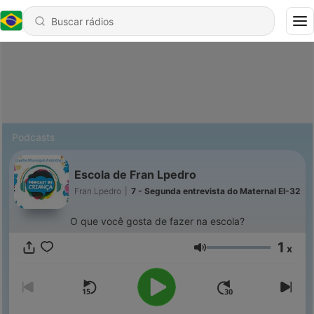
Podcasts
Escola de Fran Lpedro
Fran Lpedro
|
7 - Segunda entrevista do Maternal EI-32
O que você gosta de fazer na escola?
1
x
Volume