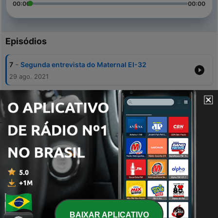
00:00
00:00
Episódios
-
7
Segunda entrevista do Maternal EI-32
29 ago. 2021
-
6
Entrevista da turminha do Maternal EI-32
29 ago. 2021
-
5
Agora as mamães são as entrevistadas...
29 ago. 2021
-
4
Do que você mais gosta de brincar?
29 ago. 2021
-
3
Onde você gosta de passear?
29 ago. 2021
BAIXAR APLICATIVO